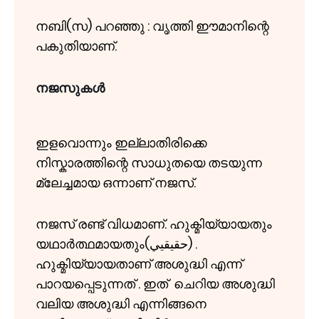
നബി(സ) പറഞ്ഞു : വൃത്തി ഈമാനിന്റെ
പകുതിയാണ്.
നജസുകൾ
ഇളവൊന്നും ഇല്ലാതിരിക്കെ
നിസ്കാരത്തിന്റെ സാധുതയെ തടയുന്ന
മ്ലേച്ചമായ ഒന്നാണ് നജസ്.
നജസ് രണ്ട് വിധമാണ്. ഹുക്മിയ്യായതും
യഥാർത്ഥമായതും(حقيقيي) .
ഹുക്മിയ്യായതാണ് അശുദ്ധി എന്ന്
പാറയപ്പെടുന്നത് . ഇത് ചെറിയ അശുദ്ധി
വലിയ അശുദ്ധി എന്നിങ്ങനെ