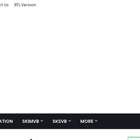
t Us
RTL Version
ATION
SKIMVB
SKSVB
MORE