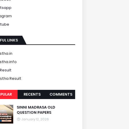
tsapp
tagram
tube
FUL LINKS
tha.in
tha.info
Result
tha Result
PULAR
RECENTS
COMMENTS
SINNI MADRASA OLD
QUESTION PAPERS
January 12, 2026