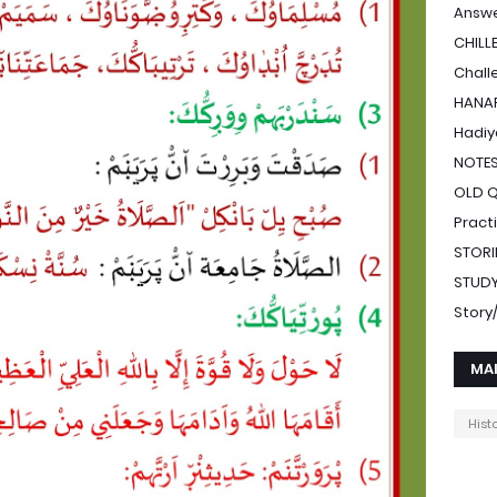
Answe
CHILL
Chall
HANAF
Hadiy
NOTE
OLD 
Pract
STORI
STUDY
Stor
MA
Hist