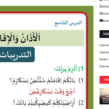
wha
ins
you
USE
samas
samas
Exam 
Samas
PO