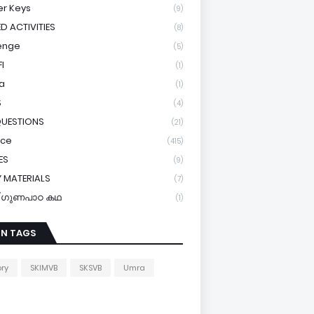
r Keys
(9)
ED ACTIVITIES
(8)
enge
(5)
I
(1)
a
(1)
S
(4)
QUESTIONS
(21)
ice
(415)
ES
(9)
 MATERIALS
(7)
y/ഗുണപാഠ കഥ
(1)
IN TAGS
ory
SKIMVB
SKSVB
Umra