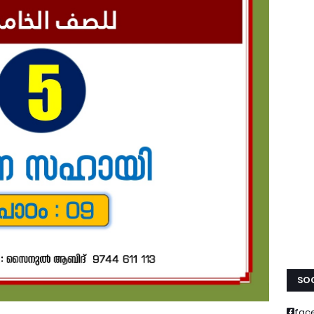
SOC
fac