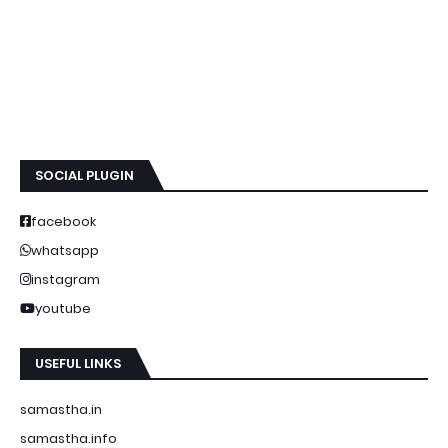
SOCIAL PLUGIN
facebook
whatsapp
instagram
youtube
USEFUL LINKS
samastha.in
samastha.info