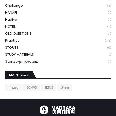
Challenge
(5)
HANAFI
(1)
Hadiya
(1)
NOTES
(4)
OLD QUESTIONS
(21)
Practice
(415)
STORIES
(9)
STUDY MATERIALS
(7)
Story/ഗുണപാഠ കഥ
(1)
MAIN TAGS
History
SKIMVB
SKSVB
Umra