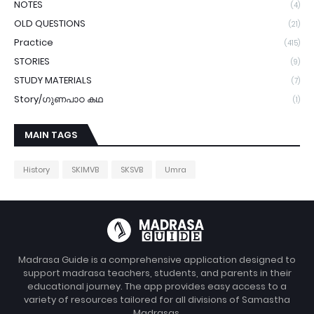
NOTES
(4)
OLD QUESTIONS
(21)
Practice
(415)
STORIES
(9)
STUDY MATERIALS
(7)
Story/ഗുണപാഠ കഥ
(1)
MAIN TAGS
History
SKIMVB
SKSVB
Umra
Madrasa Guide is a comprehensive application designed to
support madrasa teachers, students, and parents in their
educational journey. The app provides easy access to a
variety of resources tailored for all divisions of Samastha
Madrasas.