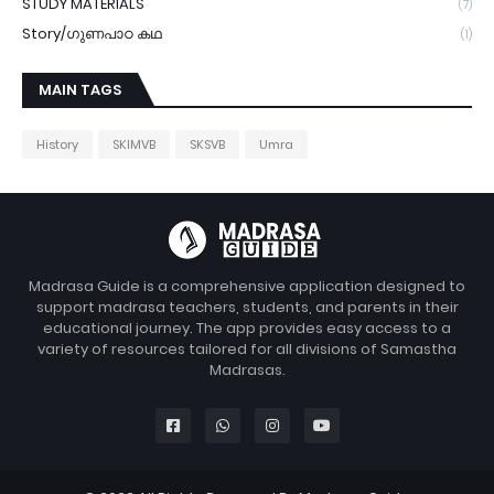
STUDY MATERIALS
(7)
Story/ഗുണപാഠ കഥ
(1)
MAIN TAGS
History
SKIMVB
SKSVB
Umra
Madrasa Guide is a comprehensive application designed to
support madrasa teachers, students, and parents in their
educational journey. The app provides easy access to a
variety of resources tailored for all divisions of Samastha
Madrasas.