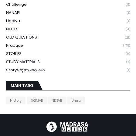
Challenge
(5)
HANAFI
(1)
Hadiya
(1)
NOTES
(4)
OLD QUESTIONS
(21)
Practice
(415)
STORIES
(9)
STUDY MATERIALS
(7)
Story/ഗുണപാഠ കഥ
(1)
MAIN TAGS
History
SKIMVB
SKSVB
Umra