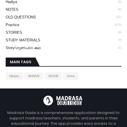
Hadiya
(1)
NOTES
(4)
OLD QUESTIONS
(21)
Practice
(415)
STORIES
(9)
STUDY MATERIALS
(7)
Story/ഗുണപാഠ കഥ
(1)
MAIN TAGS
History
SKIMVB
SKSVB
Umra
Madrasa Guide is a comprehensive application designed to
support madrasa teachers, students, and parents in their
educational journey. The app provides easy access to a