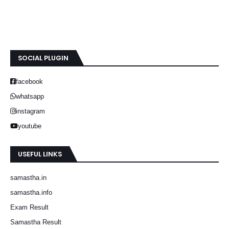
SOCIAL PLUGIN
facebook
whatsapp
instagram
youtube
USEFUL LINKS
samastha.in
samastha.info
Exam Result
Samastha Result