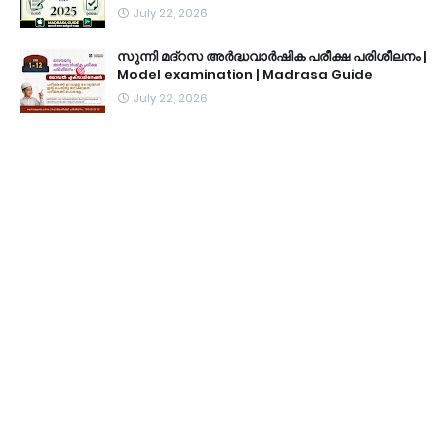
July 22, 2026
സുന്നി മദ്റസ അർദ്ധവാർഷിക പരീക്ഷ പരിശീലനം |
Model examination | Madrasa Guide
July 22, 2026