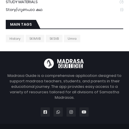
STUDY MATERIALS
(7)
Story/ഗുണപാഠ കഥ
(1)
MAIN TAGS
History
SKIMVB
SKSVB
Umra
Madrasa Guide is a comprehensive application designed to
support madrasa teachers, students, and parents in their
educational journey. The app provides easy access to a
variety of resources tailored for all divisions of Samastha
Madrasas.