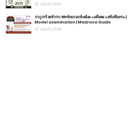
July 22, 2026
സുന്നി മദ്റസ അർദ്ധവാർഷിക പരീക്ഷ പരിശീലനം |
Model examination | Madrasa Guide
July 22, 2026