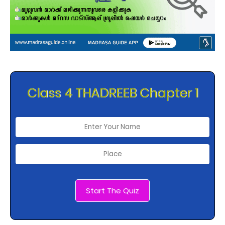
Class 4 THADREEB Chapter 1
Start The Quiz