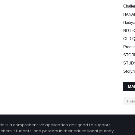
Challe
HANA
Hadiy
NOTE
OLD 
Practi
STOR
STUD
Stor
MA
Histo
e is a comprehensive application designed to support
hers, students, and parents in their educational journey.