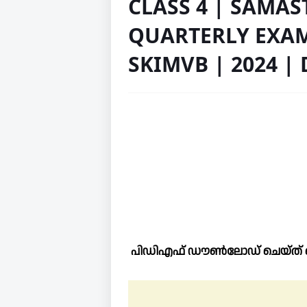
CLASS 4 | SAMA
QUARTERLY EXAM
SKIMVB | 2024 
പിഡിഎഫ് ഡൗൺലോഡ് ചെയ്ത് ഷ