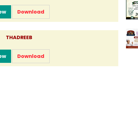
ew
Download
THADREEB
ew
Download