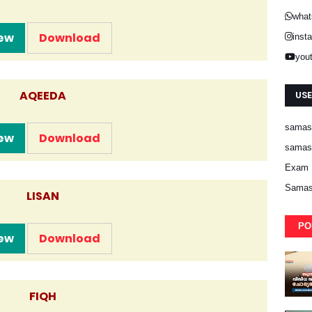
what
ew
Download
inst
you
AQEEDA
USE
samast
ew
Download
samast
Exam 
Samas
LISAN
PO
ew
Download
FIQH