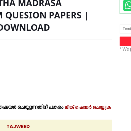
STHA MADRASA
 QUESION PAPERS |
| DOWNLOAD
* We 
െയർ ചെയ്യുന്നതിന് പകരം
ലിങ്ക് ഷെയർ ചെയ്യുക
TAJWEED