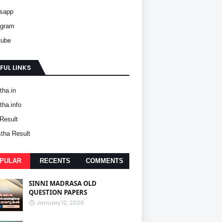
sapp
agram
tube
FUL LINKS
ha.in
ha.info
Result
tha Result
PULAR
RECENTS
COMMENTS
SINNI MADRASA OLD
QUESTION PAPERS
January 12, 2026