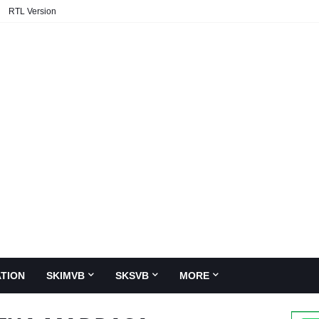
RTL Version
TION
SKIMVB
SKSVB
MORE