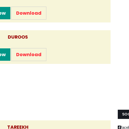
ew
Download
DUROOS
ew
Download
SOC
TAREEKH
face