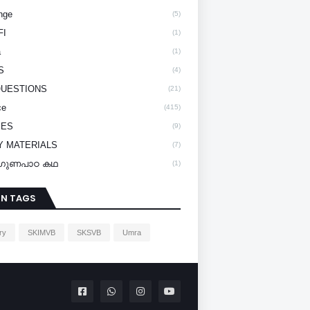
nge
(5)
FI
(1)
a
(1)
S
(4)
QUESTIONS
(21)
ce
(415)
IES
(9)
Y MATERIALS
(7)
y/ഗുണപാഠ കഥ
(1)
IN TAGS
ry
SKIMVB
SKSVB
Umra