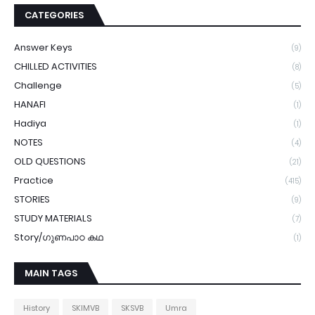
CATEGORIES
Answer Keys
(9)
CHILLED ACTIVITIES
(8)
Challenge
(5)
HANAFI
(1)
Hadiya
(1)
NOTES
(4)
OLD QUESTIONS
(21)
Practice
(415)
STORIES
(9)
STUDY MATERIALS
(7)
Story/ഗുണപാഠ കഥ
(1)
MAIN TAGS
History
SKIMVB
SKSVB
Umra