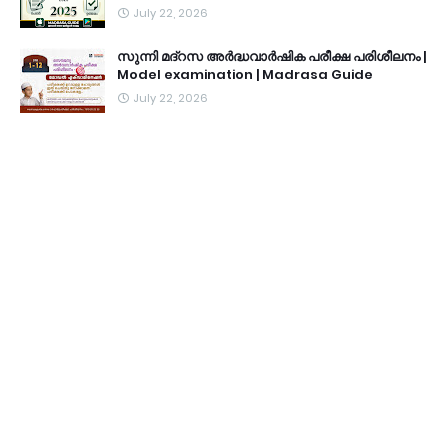
July 22, 2026
സുന്നി മദ്റസ അർദ്ധവാർഷിക പരീക്ഷ പരിശീലനം |
Model examination | Madrasa Guide
July 22, 2026