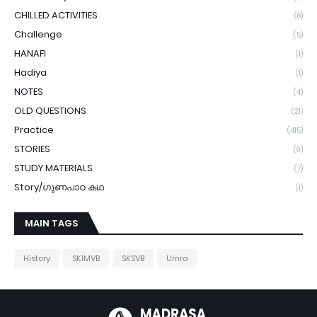
CHILLED ACTIVITIES
(8)
Challenge
(5)
HANAFI
(1)
Hadiya
(1)
NOTES
(4)
OLD QUESTIONS
(21)
Practice
(415)
STORIES
(9)
STUDY MATERIALS
(7)
Story/ഗുണപാഠ കഥ
(1)
MAIN TAGS
History
SKIMVB
SKSVB
Umra