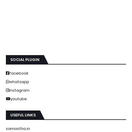
SOCIAL PLUGIN
facebook
whatsapp
instagram
youtube
USEFUL LINKS
samastha.in