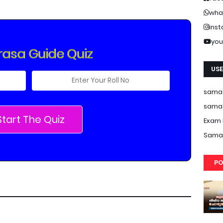
wha
ins
you
asa Guide Quiz
USE
samas
samas
Start The Quiz
Exam 
Samas
PO