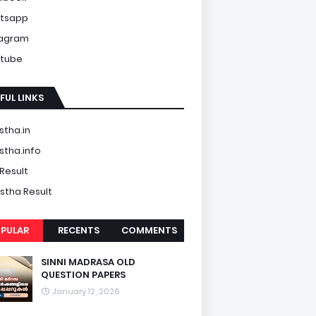
tsapp
tagram
tube
FUL LINKS
tha.in
tha.info
Result
tha Result
PULAR
RECENTS
COMMENTS
SINNI MADRASA OLD
QUESTION PAPERS
January 12, 2026