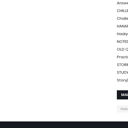
Answe
CHILL
Chall
HANAF
Hadiy
NOTE
OLD 
Pract
STORI
STUDY
Stor
MA
Hist