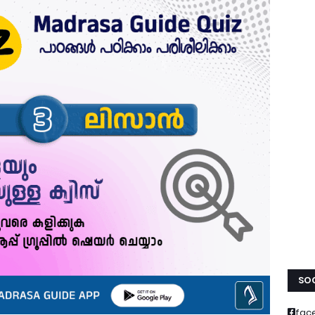
SOC
fac