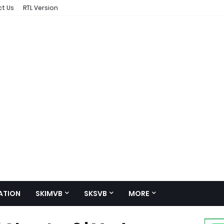
t Us
RTL Version
ATION
SKIMVB
SKSVB
MORE