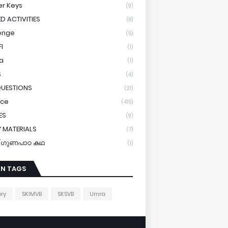
r Keys
(9)
ED ACTIVITIES
(8)
enge
(5)
I
(1)
a
(1)
S
(4)
QUESTIONS
(21)
ice
(415)
ES
(9)
 MATERIALS
(7)
y/ഗുണപാഠ കഥ
(1)
IN TAGS
ory
SKIMVB
SKSVB
Umra