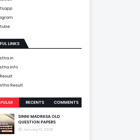
tsapp
tagram
tube
FUL LINKS
tha.in
tha.info
Result
tha Result
PULAR
RECENTS
COMMENTS
SINNI MADRASA OLD
QUESTION PAPERS
January 12, 2026