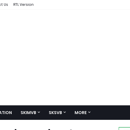
t Us
RTL Version
ATION
SKIMVB
SKSVB
MORE