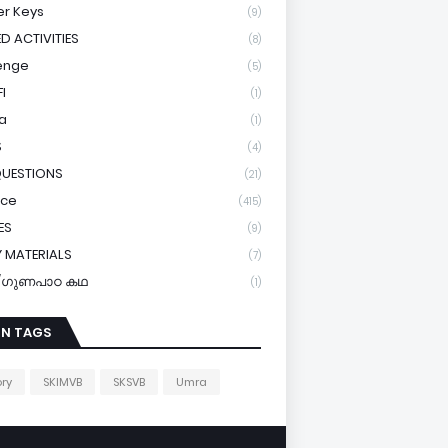
r Keys
(9)
ED ACTIVITIES
(8)
enge
(5)
I
(1)
a
(1)
S
(4)
QUESTIONS
(21)
ice
(415)
ES
(9)
 MATERIALS
(7)
y/ഗുണപാഠ കഥ
(1)
IN TAGS
ory
SKIMVB
SKSVB
Umra