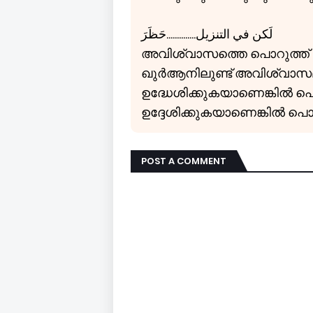
لَكن في التنزيل..............حَظَرَ
അവിശ്വാസത്തെ പൊറുത്ത് ക
ഖുർആനിലുണ്ട് അവിശ്വാ
ഉദ്ധേശിക്കുകയാണെങ്കിൽ പ
ഉദ്ദേശിക്കുകയാണെങ്കിൽ പ
POST A COMMENT