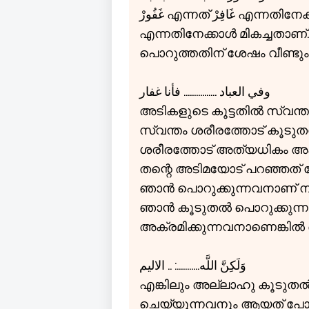
غَفُورْ എന്നത് غَافِرْ എന്നതിനേക്കാൾ മികച്ചതാണ് غَفَّارْ എന്നത്غَفُورْ
എന്നതിനേക്കാൾ മികച്ചതാണ്
പൊറുത്തതിന് ശേഷം വീണ്ടു
وفي العباد ................ فأنا غفار
അടികളുടെ കൂട്ടതിൽ സ്വന്തം
സ്വന്തം ശരീരത്തോട് കൂടുതൽ
ശരീരത്തോട് അത്യധികം അക്
തന്റെ അടിമയോട് പറഞ്ഞത് 
ഞാൻ പൊറുക്കുന്നവനാണ് ന
ഞാൻ കൂടുതൽ പൊറുക്കുന്
അക്രമിക്കുന്നവനാണെങ്കി
وَلَكِنَّ اللَّه...........: .. الاليم
എങ്കിലും അല്ലാഹു കൂടുത
ചെയ്യുന്നവനും ആയത് പോ