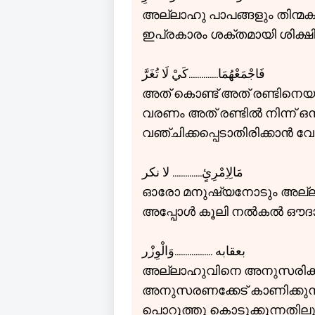
അല്ലാഹു പാപങ്ങളും തിന്മ
ഇപ്രകാരം ശക്തമായി ശിക്ഷി
فَاجْمَعْهُمَا..............كَيْ لَا تُغَرَّ
അത് കൊണ്ട് അത് രണ്ടിനെയു
വരണം അത് രണ്ടിൽ നിന്ന് ഒന്
വഞ്ചിക്കപ്പെടാതിരിക്കാൻ വേണ്
مَالِاِمْرِئٍ.............. لا نكر
ഓരോ മനുഷ്യനോടും അല്ലാ
അപ്പോൾ കൂലി നൽകൽ ഔദാര്
بعقابه ..................وَالْوِزْر
അല്ലാഹുവിനെ അനുസരിക്കുന
അനുസരണക്കേട് കാണിക്കുന്ന
പൊറുത്തു കൊടുക്കുന്നതില