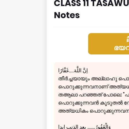
CLASS 11 TASAWUF
Notes
ُ
ഭയവ
اِنَّ اللَّهَ......غَفَّارًا
തീർച്ചയായും അല്ലാഹു പൊ
പൊറുക്കുന്നവനാണ് അത്യധ
തആലാ പറഞ്ഞത് പോലെ: "പ
പൊറുക്കുന്നവൻ കൂടുതൽ സ്
അത്യധികം പൊറുക്കുന്നവന
وَالْغَفُورُ......... بعد الذنب ابدا