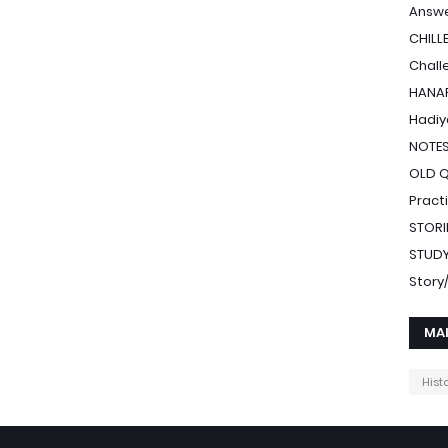
Answe
CHILL
Chall
HANAF
Hadiy
NOTE
OLD 
Pract
STORI
STUDY
Stor
MA
Hist