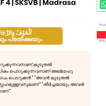
 4 | SKSVB | Madrasa
اَلْخَوْفُ وَالرَّجَاء
ും പ്രതീക്ഷയും
* We 
റുക്കുന്നവനാണ് കൂടുതൽ
ികം പൊറുക്കുന്നവനാണ് അല്ലാഹു
ാപം പൊറുക്കൻ " "അവൻ കൂടുതൽ
നേഹമുള്ളവനുമാണ് " "തീർച്ചയായും അവൻ
ാണ് "