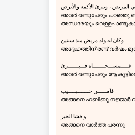
في المريض ، ونبرئ الأكمه والأبرص
അവർ രണ്ടുപേരും പറഞ്ഞു 
അന്ധരേയും വെള്ളപാണ്ടുകാര
وكان له ولد مريض منذ سنتين
അദ്ദേഹത്തിന് രണ്ട് വർഷം മുമ
فـــــمســـحــــــــاه فـــبـــــــرئ
അവർ രണ്ടുപേരും ആ കുട്ടിയ
فآمــــــن حــــــــبـــــيب
അങ്ങനെ ഹബീബു നജ്ജാർ വി
و فشا الخبر
അങ്ങനെ വാർത്ത പരന്നു