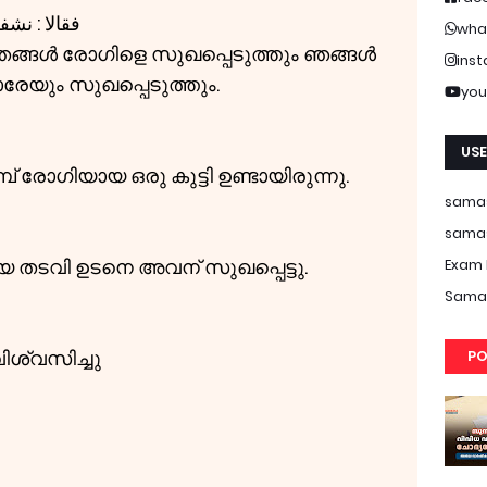
فقالا : نش
wha
ഞങ്ങൾ രോഗിളെ സുഖപ്പെടുത്തും ഞങ്ങൾ
ins
േയും സുഖപ്പെടുത്തും.
you
USE
്പ് രോഗിയായ ഒരു കുട്ടി ഉണ്ടായിരുന്നു.
samas
samas
െ തടവി ഉടനെ അവന് സുഖപ്പെട്ടു.
Exam 
Samas
ശ്വസിച്ചു
PO