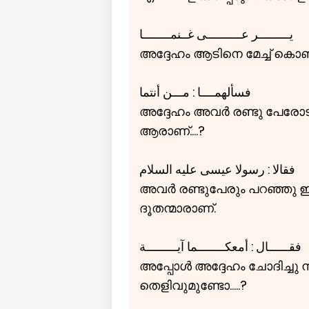
يـــــــــر عــــــــــی غــنمــــــــا
അദ്ദേഹം ആടിനെ മേച്ച് കൊണ്
فسألهمــــا : مـــن أنتما
അദ്ദേഹം അവർ രണ്ടു പേരോടും
ആരാണ്....?
فقالا : رسولا عيسی عليه السلام
അവർ രണ്ടുപേരും പറഞ്
ദൂതന്മാരാണ്.
فقــــــال : أمعكــــــــما آيـــــــــة
അപ്പോൾ അദ്ദേഹം ചോദിച്ചു 
തെളിവുമുണ്ടോ.....?