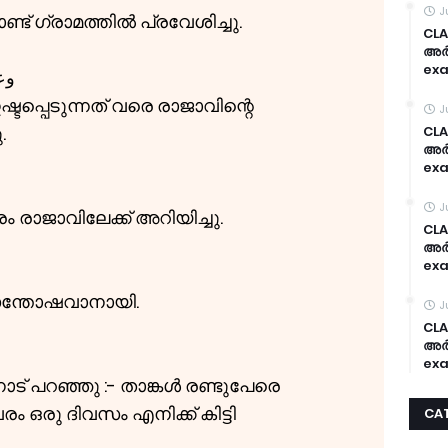
J
് ഗ്രാമത്തിൽ പ്രവേശിച്ചു.
CLA
അർദ
exa
وع
പ്പെടുന്നത് വരെ രാജാവിന്റെ
J
.
CLA
അർദ
exa
J
ം രാജാവിലേക്ക് അറിയിച്ചു.
CLA
അർദ
exa
ന്തോഷവാനായി.
J
CLA
അർദ
exa
 പറഞ്ഞു :- താങ്കൾ രണ്ടുപേരെ
വരം ഒരു ദിവസം എനിക്ക് കിട്ടി
CA