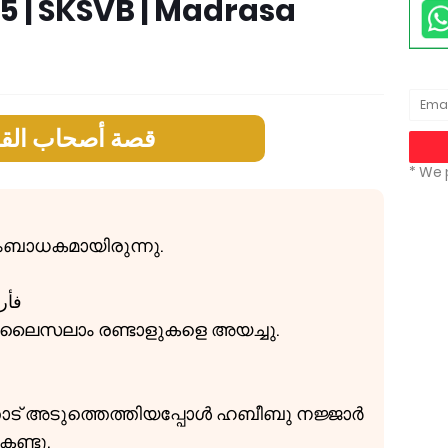
 5 | SKSVB | Madrasa
قصة أصحاب القر
* We 
ംബാധകമായിരുന്നു.
فأر
ൈസലാം രണ്ടാളുകളെ അയച്ചു.
തോട് അടുത്തെത്തിയപ്പോൾ ഹബീബു നജ്ജാർ
കണ്ടു.