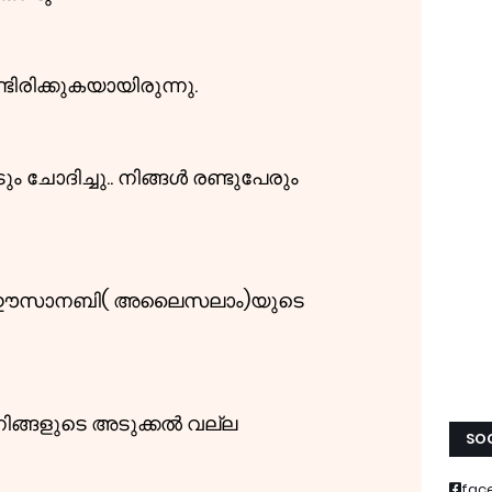
ടിരിക്കുകയായിരുന്നു.
 ചോദിച്ചു.. നിങ്ങൾ രണ്ടുപേരും
ഞു ഈസാനബി( അലൈസലാം)യുടെ
നിങ്ങളുടെ അടുക്കൽ വല്ല
SOC
fac