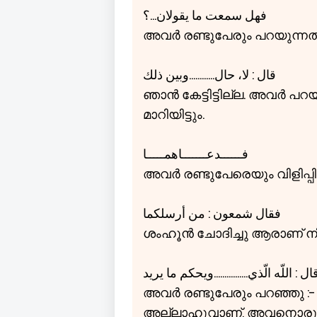
فهل سمعت ما يقولان...؟
അവർ രണ്ടുപേരും പറയുന്നത് എ
قال : لا، حال............وبين ذلك
ഞാൻ കേട്ടിട്ടില്ല. അവർ പറ
മാറിയിട്ടും.
فــــــدعـــــــاهمـــــا
അവർ രണ്ടുപേരെയും വിളിപ്പിച
فقال شمعون : من أرسلكما
ശംഹൂൻ ചോദിച്ചു ആരാണ് നിങ
ال : اللّه الّذي................ويحكم ما يريد
അവർ രണ്ടുപേരും പറഞ്ഞു :- 
അല്ലാഹുവാണ്, അവനൊരു പങ്