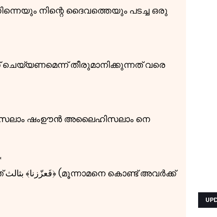
ന്നെയും നിന്റെ ദൈവത്തെയും പടച്ച ഒരു
ചെയ്യണമെന്ന് തീരുമാനിക്കുന്നത് വരെ
സലാം ഷംഊൻ അലൈഹിസലാം നെ
وذلك ق﴾*
്ക്
UP