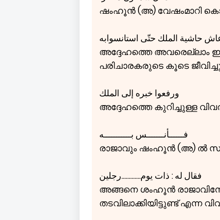
ഷംഹൂൻ (അ) വേഷംമാറി കൊണ്ട
اش حاشية الملك حتّی استانسوابه
അദ്ദേഹത്തെ അവരെല്ലാം ഇഷ്ട
പരിചാരകരുടെ കൂടെ ജീവിച്ചു
ورفعوا خبره إلی الملك
അദ്ദേഹത്തെ കുറിച്ചുള്ള വിവര
فــــــأنـــــــس بـــــــــــه
രാജാവും ഷംഹൂൻ (അ) ൽ സ
فقال له : ذات يوم.............رجلين
അങ്ങനെ ശംഹൂൻ രാജാവിനോട്
തടവിലാക്കിയിട്ടുണ്ട് എന്ന വി