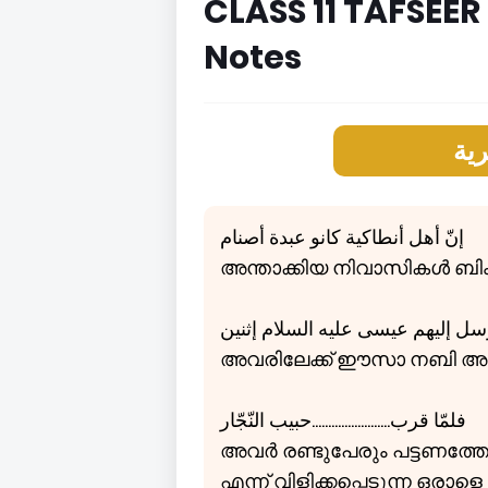
CLASS 11 TAFSEER
Notes
ية
إنّ أهل أنطاكية كانو عبدة أصنام
അന്താക്കിയ നിവാസികൾ ബി
سل إليهم عيسی عليه السلام إثنين
അവരിലേക്ക് ഈസാ നബി അല
فلمّا قرب........................حبيب النّجّار
അവർ രണ്ടുപേരും പട്ടണത്
എന്ന് വിളിക്കപ്പെടുന്ന ഒരാളെ 