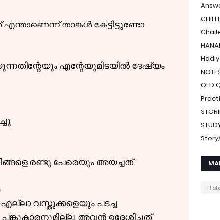
Answe
CHILL
ന്താണെന്ന് താങ്കൾ കേട്ടിട്ടുണ്ടോ.
Chall
HANAF
Hadiy
യുന്നതിന്റേയും എന്റേയുമിടയിൽ ദേഷ്യം
NOTE
OLD 
Pract
STORI
്ചു
STUDY
Stor
്ങളെ രണ്ടു പേരെയും അയച്ചത്.
MA
ق
Hist
എല്ലാ വസ്തുക്കളെയും പടച്ച
കുകാരനുമില്ല, അവൻ ഉദ്ദേശിച്ചത്