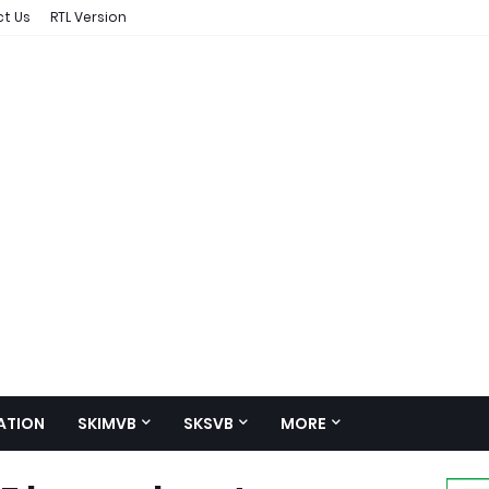
t Us
RTL Version
ATION
SKIMVB
SKSVB
MORE