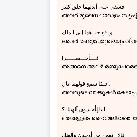
فشفي علی أيديهما خلق كثير
അവർ മുഖേന ധാരാളം സൃഷ്ട
ورفع خبرهما إلی الملك
അവർ രണ്ടുപേരുടെയും വിവരം 
فــــأحـــضــــــرا
അങ്ങനെ അവർ രണ്ടുപേരെയും 
فلمّا سمع قولهما قال :
അവരുടെ വാക്കുകൾ കേട്ടപ്പോ
ألنا إلٰه سوی آلهتنا...؟
ഞങ്ങളുടെ ദൈവമല്ലാത്ത വേറ
قالا .. نعم ، من أوجدك وآلهتك