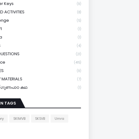
r Keys
(9)
ED ACTIVITIES
(8)
enge
(5)
I
(1)
a
(1)
S
(4)
QUESTIONS
(21)
ice
(415)
ES
(9)
 MATERIALS
(7)
y/ഗുണപാഠ കഥ
(1)
IN TAGS
ory
SKIMVB
SKSVB
Umra