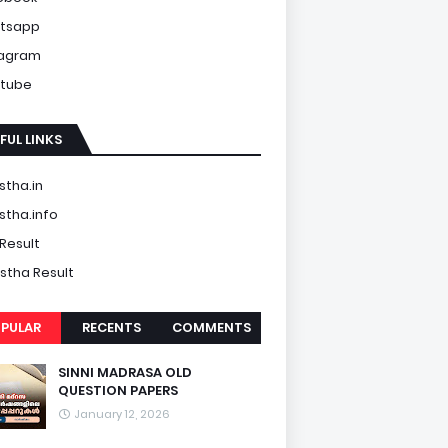
tsapp
tagram
tube
FUL LINKS
tha.in
tha.info
Result
tha Result
PULAR
RECENTS
COMMENTS
SINNI MADRASA OLD
QUESTION PAPERS
January 12, 2026