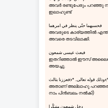
അവർ രണ്ടുപേരും പറഞ്ഞു നി
ഇലാഹുണ്ട്
فحسبهما حتّی ينظر في امرهما
അവരുടെ കാര്യത്തിൽ എന്ത് 
അവരെ തടവിലാക്കി.
فبعث عيسی شمعون
ഇതറിഞ്ഞാൽ ഈസ് അലൈ
അയച്ചു.
وله تعالی.. *﴿فعززنا بثالث
അതാണ് അല്ലാഹു പറഞ്ഞത് فَعزّزنا﴾ بثالث﴿ (മൂന്നാമനെ കൊണ്ട് അവർക
നാം പിൻബലം നൽകി)
دخل شمعون متنكّرا