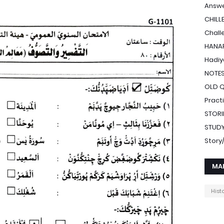
Answe
CHILL
Chall
HANAF
Hadiy
NOTE
OLD 
Pract
STORI
STUDY
Stor
MA
Hist