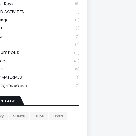
r Keys
(9)
ED ACTIVITIES
(8)
enge
(5)
I
(1)
a
(1)
S
(4)
QUESTIONS
(21)
ice
(415)
ES
(9)
 MATERIALS
(7)
y/ഗുണപാഠ കഥ
(1)
IN TAGS
ory
SKIMVB
SKSVB
Umra