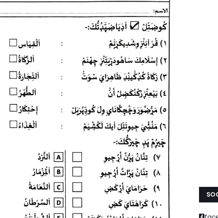
SOC
fac