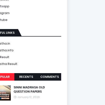
tsapp
tagram
tube
FUL LINKS
tha.in
tha.info
Result
tha Result
PULAR
RECENTS
COMMENTS
SINNI MADRASA OLD
QUESTION PAPERS
January 12, 2026