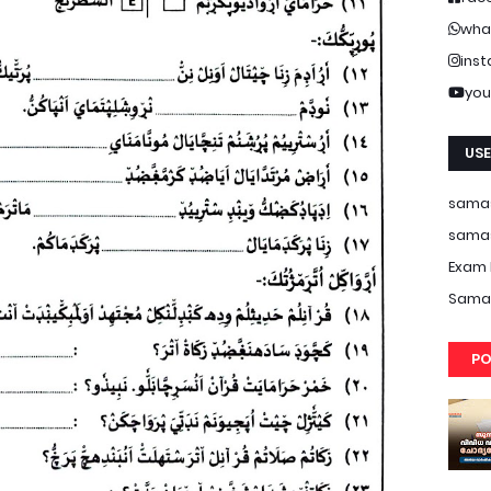
wha
ins
you
USE
samas
samas
Exam 
Samas
PO