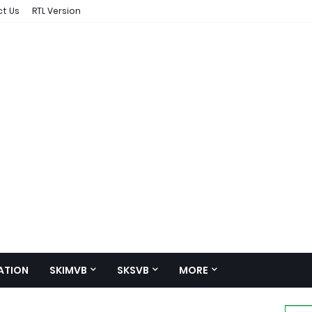
t Us
RTL Version
ATION
SKIMVB
SKSVB
MORE