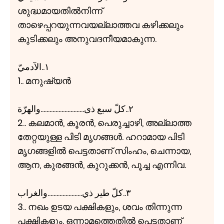
ശുദ്ധമായതിൽനിന്ന്
താഴെപ്പറയുന്നവയല്ലാത്തവ കഴിക്കലും
കുടിക്കലും അനുവദനീയമാകുന്ന.
١..الآدميّ
1.. മനുഷ്യൻ
٢..كلّ سبع ذی.............................والهرّة
2.. കലമാൻ, കൂരൻ, പെരുച്ചാഴി, അല്ലാത്ത
തേറ്റയുള്ള പിടി മൃഗങ്ങൾ. ഹറാമായ പിടി
മൃഗങ്ങളിൽ പെട്ടതാണ് സിംഹം, ചെന്നായ,
ആന, കുരങ്ങൻ, കുറുക്കൻ, പൂച്ച എന്നിവ.
٣..كلّ طير ذي.......................والغراب
3.. നഖം ഉടയ പക്ഷികളും, ശവം തിന്നുന്ന
പക്ഷികളും. ഒന്നാമത്തെതിൽ പെട്ടതാണ്