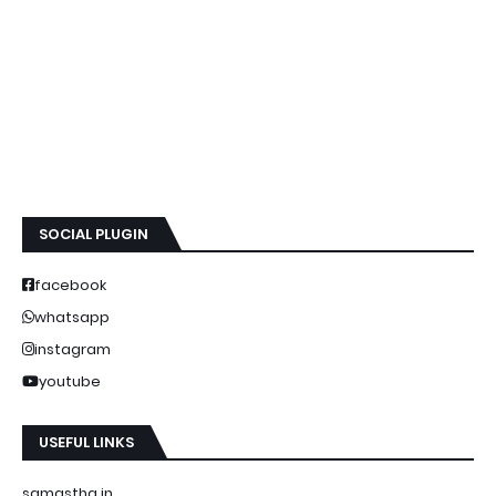
SOCIAL PLUGIN
facebook
whatsapp
instagram
youtube
USEFUL LINKS
samastha.in