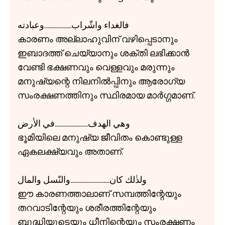
فالغداء واشّراب..................وعبادته
കാരണം അല്ലാഹുവിന് വഴിപ്പെടാനും
ഇബാദത്ത് ചെയ്യാനും ശക്തി ലഭിക്കാൻ
വേണ്ടി ഭക്ഷണവും വെള്ളവും മരുന്നും
മനുഷ്യന്റെ നിലനിൽപ്പിനും ആരോഗ്യ
സംരക്ഷണത്തിനും സ്ഥിരമായ മാർഗ്ഗമാണ്.
وهي الهدف......................في الأرض
ഭൂമിയിലെ മനുഷ്യ ജീവിതം കൊണ്ടുള്ള
ഏകലക്ഷ്യവും അതാണ്.
ولذٰلك كان..........................والنّسل والمال
ഈ കാരണത്താലാണ് സമ്പത്തിന്റേയും
തറവാടിന്റേയും ശരീരത്തിന്റേയും
ബുദ്ധിയുടെയും ധീനിന്റെയും സംരക്ഷണം