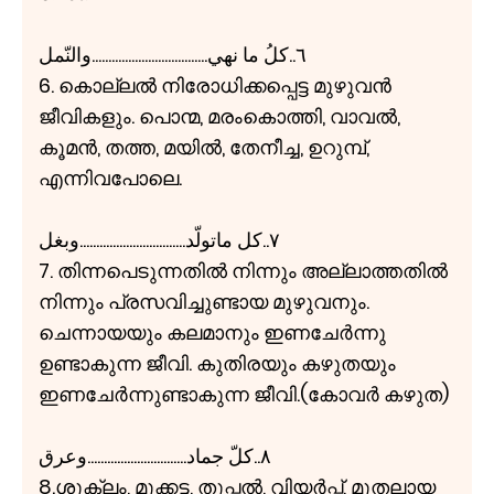
٦..كلُ ما نهي...................................والنّمل
6. കൊല്ലൽ നിരോധിക്കപ്പെട്ട മുഴുവൻ
ജീവികളും. പൊന്മ, മരംകൊത്തി, വാവൽ,
കൂമൻ, തത്ത, മയിൽ, തേനീച്ച, ഉറുമ്പ്,
എന്നിവപോലെ.
٧..كل ماتولّد................................وبغل
7. തിന്നപെടുന്നതിൽ നിന്നും അല്ലാത്തതിൽ
നിന്നും പ്രസവിച്ചുണ്ടായ മുഴുവനും.
ചെന്നായയും കലമാനും ഇണചേർന്നു
ഉണ്ടാകുന്ന ജീവി. കുതിരയും കഴുതയും
ഇണചേർന്നുണ്ടാകുന്ന ജീവി.(കോവർ കഴുത)
٨..كلّ جماد..............................وعرق
8.ശുക്ലം, മൂക്കട്ട, തുപ്പൽ, വിയർപ്പ്, മുതലായ