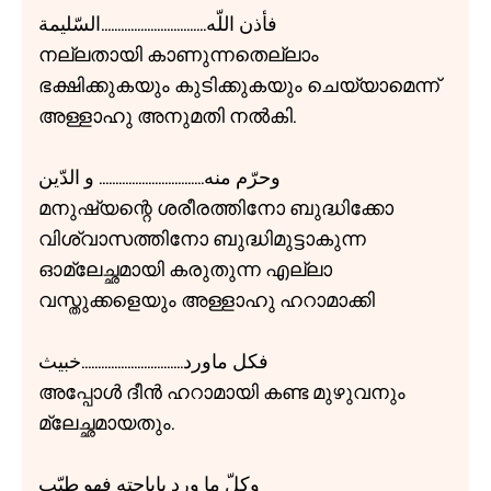
فأذن اللّه................................السّليمة
നല്ലതായി കാണുന്നതെല്ലാം
ഭക്ഷിക്കുകയും കുടിക്കുകയും ചെയ്യാമെന്ന്
അള്ളാഹു അനുമതി നൽകി.
وحرّم منه................................ و الدّين
മനുഷ്യന്റെ ശരീരത്തിനോ ബുദ്ധിക്കോ
വിശ്വാസത്തിനോ ബുദ്ധിമുട്ടാകുന്ന
ഓമ്ലേച്ഛമായി കരുതുന്ന എല്ലാ
വസ്തുക്കളെയും അള്ളാഹു ഹറാമാക്കി
فكل ماورد...............................خبيث
അപ്പോൾ ദീൻ ഹറാമായി കണ്ട മുഴുവനും
മ്ലേച്ഛമായതും.
وكلّ ما ورد بإباحته فهو طيّب