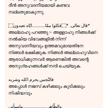
ദീൻ അനുവദനീയമായി കണ്ടവ
നല്ലതുമാകുന്നു.
قال تعالی.. *۝فكلوا ممّا..................ايّاه تعبدون۝*
അല്ലാഹു പറഞ്ഞു :- അള്ളാഹു നിങ്ങൾക്ക്
നൽകിയ വിഭവങ്ങളിൽ നിന്ന്
അനുവദനീയവും ഉത്തമവുമായതിനേ
നിങ്ങൾ ഭക്ഷിക്കുക. നിങ്ങൾ അല്ലാഹുവിനെ
ആരാധിക്കുന്നവർ ആണെങ്കിൽ അവന്റെ
അനുഗ്രഹങ്ങൾക്ക് നന്ദി ചെയ്യുക.
فالنّجس يحرم اكله وشربه
അപ്പോൾ നജസ് കഴിക്കലും കുടിക്കലും
നിഷിദ്ധവും
والطّاهر..................................ماسيأتي