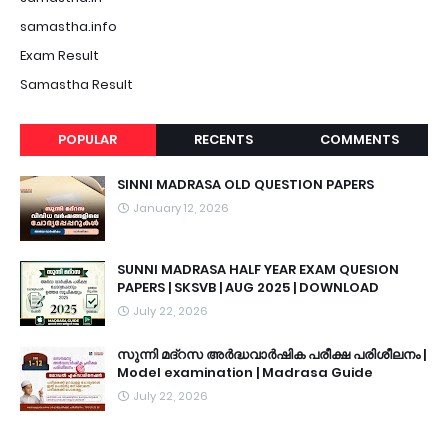
samastha.info
Exam Result
Samastha Result
POPULAR
RECENTS
COMMENTS
SINNI MADRASA OLD QUESTION PAPERS
January 12, 2026
SUNNI MADRASA HALF YEAR EXAM QUESION
PAPERS | SKSVB | AUG 2025 | DOWNLOAD
July 22, 2026
സുന്നി മദ്റസ അർദ്ധവാർഷിക പരീക്ഷ പരിശീലനം |
Model examination | Madrasa Guide
July 22, 2026