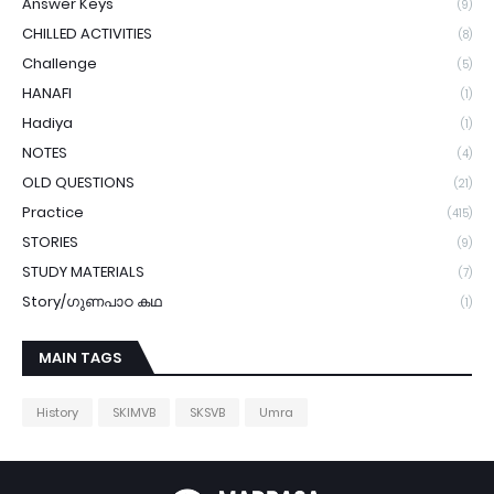
Answer Keys
(9)
CHILLED ACTIVITIES
(8)
Challenge
(5)
HANAFI
(1)
Hadiya
(1)
NOTES
(4)
OLD QUESTIONS
(21)
Practice
(415)
STORIES
(9)
STUDY MATERIALS
(7)
Story/ഗുണപാഠ കഥ
(1)
MAIN TAGS
History
SKIMVB
SKSVB
Umra