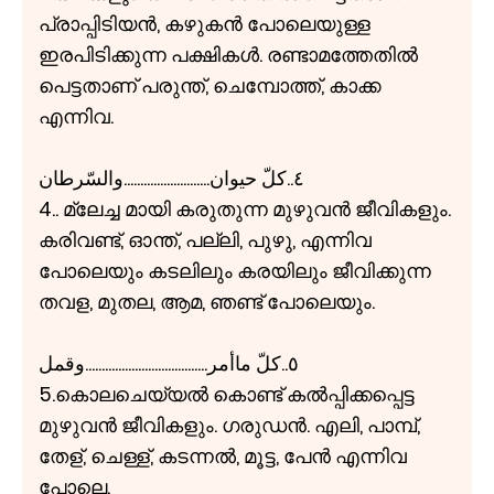
പ്രാപ്പിടിയൻ, കഴുകൻ പോലെയുള്ള
ഇരപിടിക്കുന്ന പക്ഷികൾ. രണ്ടാമത്തേതിൽ
പെട്ടതാണ് പരുന്ത്, ചെമ്പോത്ത്, കാക്ക
എന്നിവ.
٤..كلّ حيوان..........................والسّرطان
4.. മ്ലേച്ച മായി കരുതുന്ന മുഴുവൻ ജീവികളും.
കരിവണ്ട്, ഓന്ത്, പല്ലി, പുഴു, എന്നിവ
പോലെയും കടലിലും കരയിലും ജീവിക്കുന്ന
തവള, മുതല, ആമ, ഞണ്ട് പോലെയും.
٥..كلّ ماأمر.....................................وقمل
5.കൊലചെയ്യൽ കൊണ്ട് കൽപ്പിക്കപ്പെട്ട
മുഴുവൻ ജീവികളും. ഗരുഡൻ. എലി, പാമ്പ്,
തേള്, ചെള്ള്, കടന്നൽ, മൂട്ട, പേൻ എന്നിവ
പോലെ.