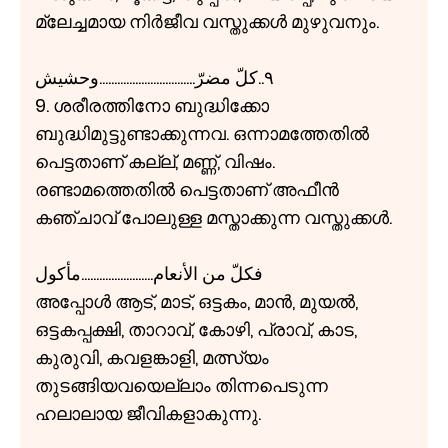
മ്ലേച്ചമായ നിർജീവ വസ്തുക്കൾ മുഴുവനും.
٩..كلّ مضرّ................................وحشيش
9. ശരീരത്തിനോ ബുദ്ധിക്കോ
ബുദ്ധിമുട്ടുണ്ടാക്കുന്നവ. ഒന്നാമത്തേതിൽ
പെട്ടതാണ് കല്ല്, മണ്ണ്, വിഷം.
രണ്ടാമത്തെതിൽ പെട്ടതാണ് അഫീൻ
കഞ്ചാവ് പോലുള്ള മസ്താക്കുന്ന വസ്തുക്കൾ.
فكلّ من الأنعام........................مأكول
അപ്പോൾ ആട്, മാട്, ഒട്ടകം, മാൻ, മുയൽ,
ഒട്ടകപ്പക്ഷി, താറാവ്, കോഴി, പ്രാവ്, കാട,
കുരുവി, കവളങ്കാളി, മത്സ്യം
തുടങ്ങിയവയെല്ലാം തിന്നപെടുന്ന
ഹലാലായ ജീവികളാകുന്നു.