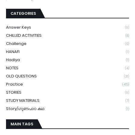
CATEGORIES
Answer Keys
(9)
CHILLED ACTIVITIES
(8)
Challenge
(5)
HANAFI
(1)
Hadiya
(1)
NOTES
(4)
OLD QUESTIONS
(21)
Practice
(415)
STORIES
(9)
STUDY MATERIALS
(7)
Story/ഗുണപാഠ കഥ
(1)
MAIN TAGS