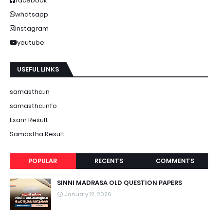
facebook
whatsapp
instagram
youtube
USEFUL LINKS
samastha.in
samastha.info
Exam Result
Samastha Result
POPULAR
RECENTS
COMMENTS
SINNI MADRASA OLD QUESTION PAPERS
January 12, 2026