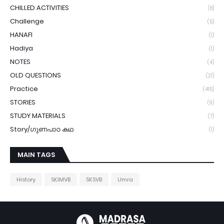
CHILLED ACTIVITIES
(8)
Challenge
(5)
HANAFI
(1)
Hadiya
(1)
NOTES
(4)
OLD QUESTIONS
(21)
Practice
(415)
STORIES
(9)
STUDY MATERIALS
(7)
Story/ഗുണപാഠ കഥ
(1)
MAIN TAGS
History
SKIMVB
SKSVB
Umra