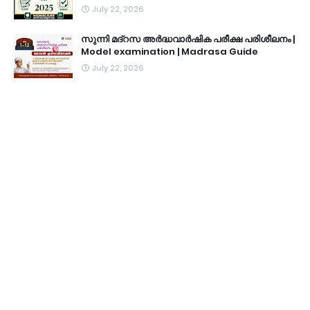
July 22, 2026
സുന്നി മദ്റസ അർദ്ധവാർഷിക പരീക്ഷ പരിശീലനം |
Model examination | Madrasa Guide
July 22, 2026