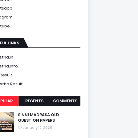
tsapp
tagram
tube
FUL LINKS
tha.in
tha.info
Result
tha Result
PULAR
RECENTS
COMMENTS
SINNI MADRASA OLD
QUESTION PAPERS
January 12, 2026