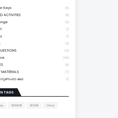
r Keys
(9)
ED ACTIVITIES
(8)
enge
(5)
I
(1)
a
(1)
S
(4)
QUESTIONS
(21)
ice
(415)
ES
(9)
 MATERIALS
(7)
y/ഗുണപാഠ കഥ
(1)
IN TAGS
ory
SKIMVB
SKSVB
Umra