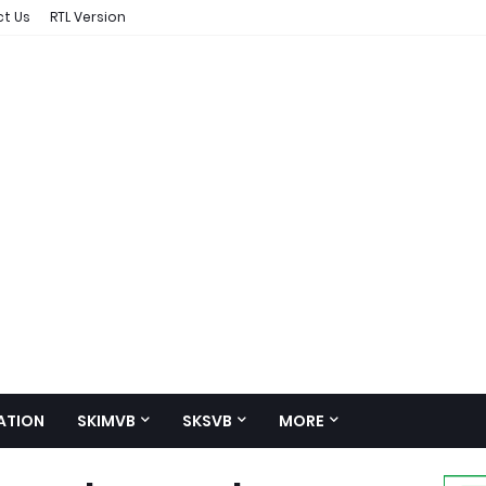
t Us
RTL Version
ATION
SKIMVB
SKSVB
MORE