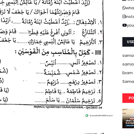
wha
ins
you
USE
samas
samas
Exam 
Samas
PO