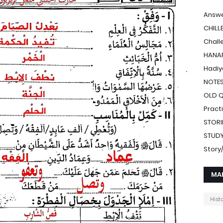
Answe
CHILL
Chall
HANAF
Hadiy
NOTE
OLD 
Pract
STORI
STUDY
Stor
MA
Hist