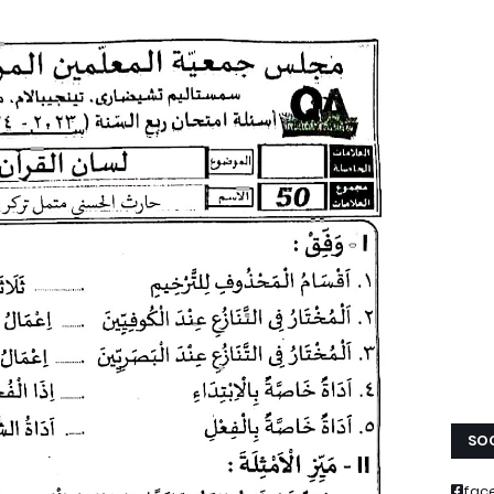
SOC
fac