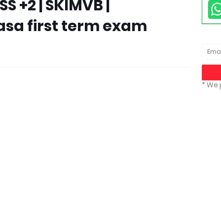
S +2 | SKIMVB |
sa first term exam
* We 