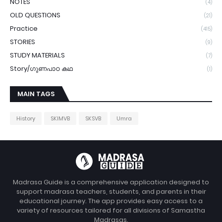
NOTES
(4)
OLD QUESTIONS
(21)
Practice
(415)
STORIES
(9)
STUDY MATERIALS
(7)
Story/ഗുണപാഠ കഥ
(1)
MAIN TAGS
History
SKIMVB
SKSVB
Umra
Madrasa Guide is a comprehensive application designed to
support madrasa teachers, students, and parents in their
educational journey. The app provides easy access to a
variety of resources tailored for all divisions of Samastha
Madrasas.