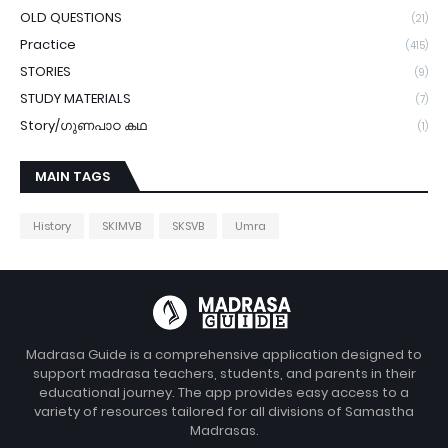
OLD QUESTIONS
(21)
Practice
(415)
STORIES
(9)
STUDY MATERIALS
(7)
Story/ഗുണപാഠ കഥ
(1)
MAIN TAGS
History
SKIMVB
SKSVB
Umra
Madrasa Guide is a comprehensive application designed to
support madrasa teachers, students, and parents in their
educational journey. The app provides easy access to a
variety of resources tailored for all divisions of Samastha
Madrasas.