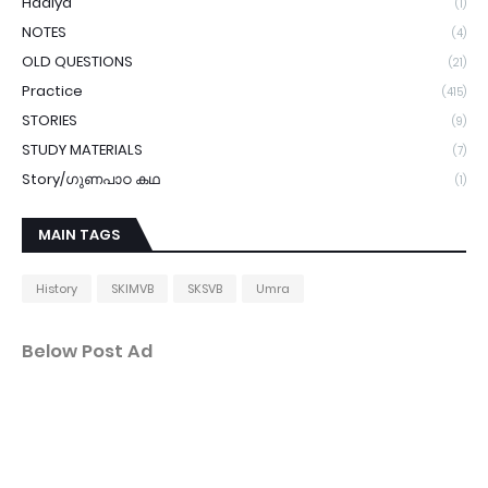
Hadiya
(1)
NOTES
(4)
OLD QUESTIONS
(21)
Practice
(415)
STORIES
(9)
STUDY MATERIALS
(7)
Story/ഗുണപാഠ കഥ
(1)
MAIN TAGS
History
SKIMVB
SKSVB
Umra
Below Post Ad