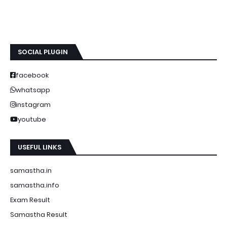
SOCIAL PLUGIN
facebook
whatsapp
instagram
youtube
USEFUL LINKS
samastha.in
samastha.info
Exam Result
Samastha Result