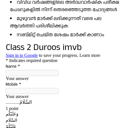
വിവിധ വർഷങ്ങളിലെ അർദ്ധവാർഷിക പരീക്ഷ
പേപ്പറുകളിൽ നിന്ന് തെരഞ്ഞെടുത്ത ചോദ്യങ്ങൾ
മുഴുവൻ മാർക്ക് ലഭിക്കുന്നത് വരെ പല
ആവർത്തി പരിശീലിക്കുക
സബ്മിറ്റ് ചെയ്ത ശേഷം മാർക്ക് കാണാം