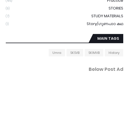
Practice
(415)
STORIES
(9)
STUDY MATERIALS
(7)
Story/ഗുണപാഠ കഥ
(1)
MAIN TAGS
Umra
SKSVB
SKIMVB
History
Below Post Ad