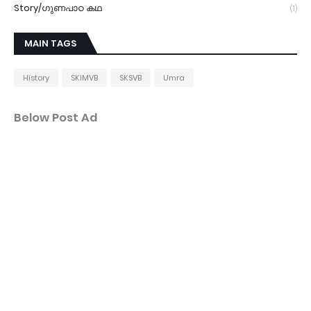
Story/ഗുണപാഠ കഥ
(1)
MAIN TAGS
History
SKIMVB
SKSVB
Umra
Below Post Ad