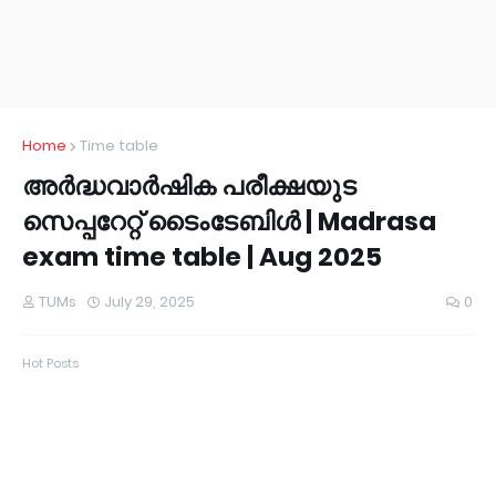
Home
Time table
അർദ്ധവാർഷിക പരീക്ഷയുട
സെപ്പറേറ്റ് ടൈംടേബിൾ | Madrasa
exam time table | Aug 2025
TUMs
July 29, 2025
0
Hot Posts