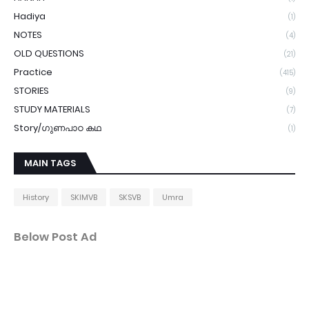
Hadiya
(1)
NOTES
(4)
OLD QUESTIONS
(21)
Practice
(415)
STORIES
(9)
STUDY MATERIALS
(7)
Story/ഗുണപാഠ കഥ
(1)
MAIN TAGS
History
SKIMVB
SKSVB
Umra
Below Post Ad