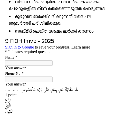
വിവിധ വർഷങ്ങളിലെ പാദവാർഷിക പരീക്ഷ
പേപ്പറുകളിൽ നിന്ന് തെരഞ്ഞെടുത്ത ചോദ്യങ്ങൾ
മുഴുവൻ മാർക്ക് ലഭിക്കുന്നത് വരെ പല
ആവർത്തി പരിശീലിക്കുക
സബ്മിറ്റ് ചെയ്ത ശേഷം മാർക്ക് കാണാം