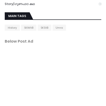
Story/ഗുണപാഠ കഥ
(1)
MAIN TAGS
History
SKIMVB
SKSVB
Umra
Below Post Ad