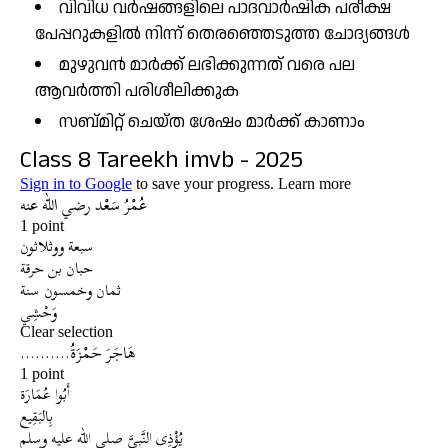
വിവിധ വർഷങ്ങളിലെ പാദവാർഷിക പരീക്ഷ
പേപ്പറുകളിൽ നിന്ന് തെരഞ്ഞെടുത്ത ചോദ്യങ്ങൾ
മുഴുവൻ മാർക്ക് ലഭിക്കുന്നത് വരെ പല
ആവർത്തി പരിശീലിക്കുക
സബ്മിറ്റ് ചെയ്ത ശേഷം മാർക്ക് കാണാം