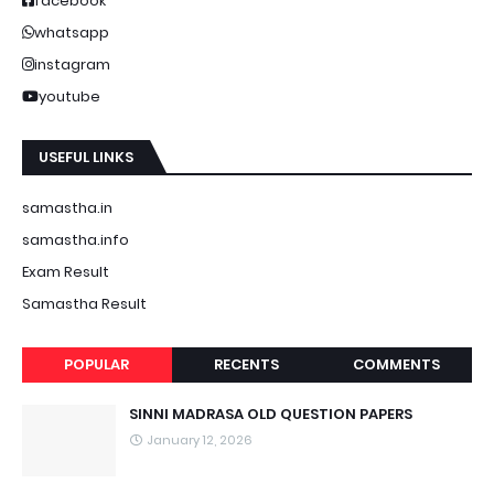
facebook
whatsapp
instagram
youtube
USEFUL LINKS
samastha.in
samastha.info
Exam Result
Samastha Result
POPULAR
RECENTS
COMMENTS
SINNI MADRASA OLD QUESTION PAPERS
January 12, 2026