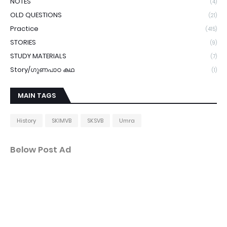
NOTES
(4)
OLD QUESTIONS
(21)
Practice
(415)
STORIES
(9)
STUDY MATERIALS
(7)
Story/ഗുണപാഠ കഥ
(1)
MAIN TAGS
History
SKIMVB
SKSVB
Umra
Below Post Ad