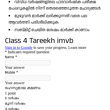
വിവിധ വർഷങ്ങളിലെ പാദവാർഷിക പരീക്ഷ
പേപ്പറുകളിൽ നിന്ന് തെരഞ്ഞെടുത്ത ചോദ്യങ്ങൾ
മുഴുവൻ മാർക്ക് ലഭിക്കുന്നത് വരെ പല
ആവർത്തി പരിശീലിക്കുക
സബ്മിറ്റ് ചെയ്ത ശേഷം മാർക്ക് കാണാം