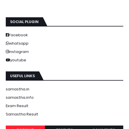
SOCIAL PLUGIN
facebook
whatsapp
instagram
youtube
USEFUL LINKS
samastha.in
samastha.info
Exam Result
Samastha Result