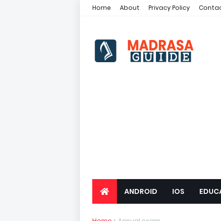
Home
About
Privacy Policy
Contac
ANDROID
IOS
EDUC
Home
Annual exam