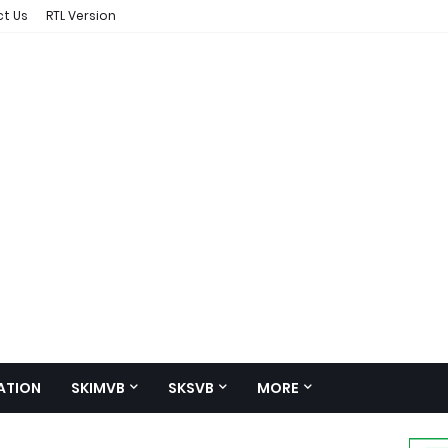
t Us
RTL Version
ATION
SKIMVB
SKSVB
MORE