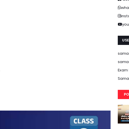
wha
ins
you
USE
samas
samas
Exam 
Samas
PO