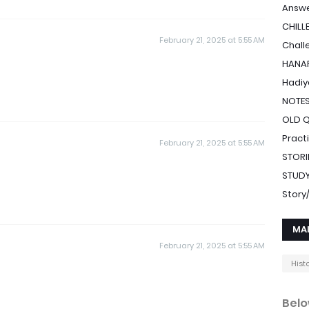
Answe
CHILL
February 21, 2025 at 5:55 AM
Chall
HANAF
Hadiy
NOTE
OLD 
Pract
February 21, 2025 at 5:55 AM
STORI
STUDY
Stor
MA
February 21, 2025 at 5:55 AM
Hist
Belo