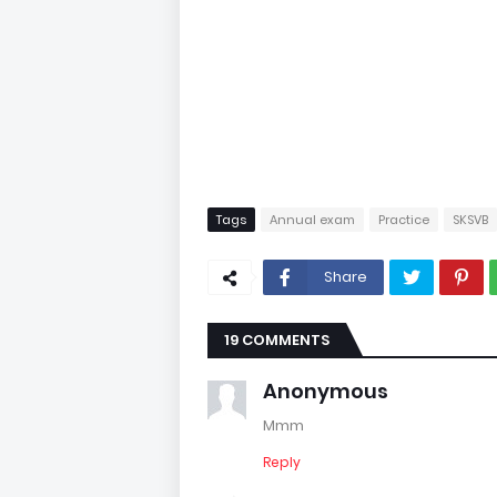
Tags
Annual exam
Practice
SKSVB
Share
19 COMMENTS
Anonymous
Mmm
Reply