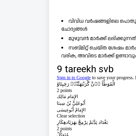
വിവിധ വർഷങ്ങളിലെ പൊതുപര
ചോദ്യങ്ങൾ
മുഴുവൻ മാർക്ക് ലഭിക്കുന്
സബ്മിറ്റ് ചെയ്ത ശേഷം മാർ
വരിക, അവിടെ മാർക്ക് ഉണ്ടാവു