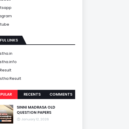
tsapp
tagram
tube
FUL LINKS
tha.in
tha.info
Result
tha Result
PULAR
RECENTS
COMMENTS
SINNI MADRASA OLD
QUESTION PAPERS
January 12, 2026