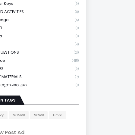
r Keys
(9)
ED ACTIVITIES
(8)
enge
(5)
I
(1)
a
(1)
S
(4)
QUESTIONS
(21)
ice
(415)
ES
(9)
 MATERIALS
(7)
y/ഗുണപാഠ കഥ
(1)
IN TAGS
ory
SKIMVB
SKSVB
Umra
w Post Ad