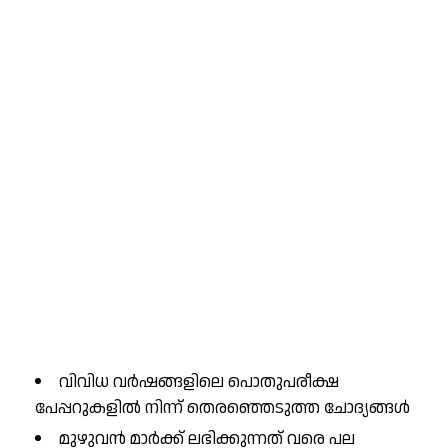
വിവിധ വർഷങ്ങളിലെ പൊതുപരീക്ഷ
പേപ്പറുകളിൽ നിന്ന് തെരഞ്ഞെടുത്ത ചോദ്യങ്ങൾ
മുഴുവൻ മാർക്ക് ലഭിക്കുന്നത് വരെ പല