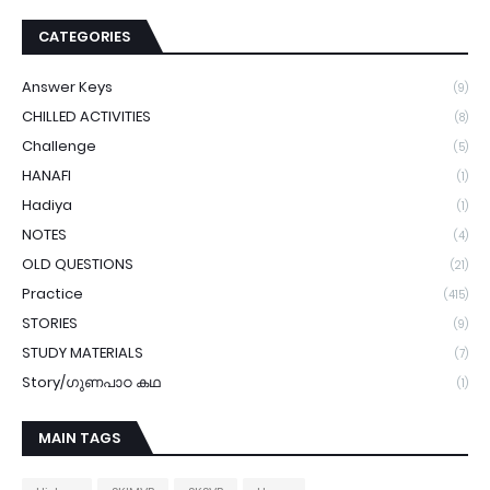
CATEGORIES
Answer Keys
(9)
CHILLED ACTIVITIES
(8)
Challenge
(5)
HANAFI
(1)
Hadiya
(1)
NOTES
(4)
OLD QUESTIONS
(21)
Practice
(415)
STORIES
(9)
STUDY MATERIALS
(7)
Story/ഗുണപാഠ കഥ
(1)
MAIN TAGS