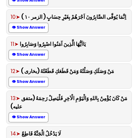
👁 Show Answer
10➤
اِنَّمَا يُوَفَّى الصَّابِرُونَ اَجْرَهُمْ بِغَيْرِ حِسَابٍ ( الزمر ١٠ )
👁 Show Answer
11➤
يَااَيُّهَا الَّذِينَ آمَنُوا اصْبِرُوا وَصَابِرُوا
👁 Show Answer
12➤
مَنْ وَصَلَكِ وَصَلْتُهُ وَمَنْ قَطَعَكِ قَطَعْتُهُ (بخارى )
👁 Show Answer
13➤
مَنْ كَانَ يُؤْمِنُ بِاللهِ وَالْيَوْمِ الْاَخِرِ فَلْيَصِلْ رَحِمَهُ (متفق
عليه)
👁 Show Answer
14➤
لَا يَدْخُلُ الْجَنَّةُ قَاطِعٌ