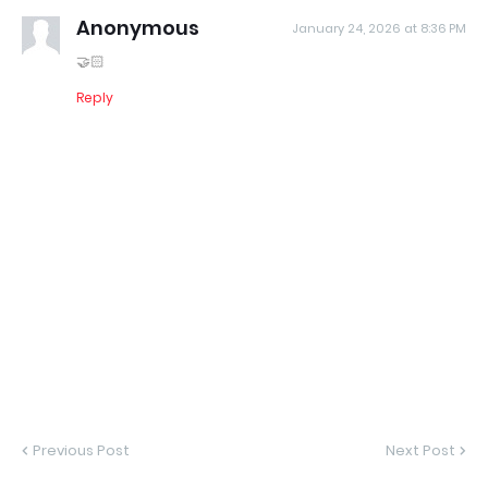
Anonymous
January 24, 2026 at 8:36 PM
🤝🏻
Reply
Previous Post
Next Post