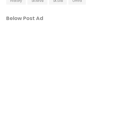
History
SKIMVB
SKSVB
Umra
Below Post Ad