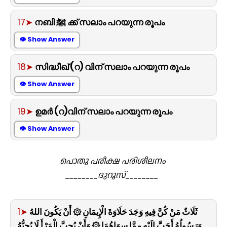
17➤
നബി ﷺ ക്ക് സലാം പറയുന്ന രൂപം
👁 Show Answer
18➤
സിദ്ധീഖ് (റ) വിന് സലാം പറയുന്ന രൂപം
👁 Show Answer
19➤
ഉമർ (റ)വിന് സലാം പറയുന്ന രൂപം
👁 Show Answer
പൊതു പരീക്ഷ
പരിശീലനം
________ദുറൂസ്________
1➤
ثَلَاثٌ مَنْ كُنَّ فِيهِ وَجَدَ حَلَاوَةَ الْإِيمَانِ ۞ أَنْ يَكُونَ اللهُ
وَرَسُولُهُ أَحَبَّ إِلَيْهِ مِمَّا سِوَاهُمَا ۞ وَأَنْ يُحِبَّ الْمَرْأَ لَا يُحِبُّهُ