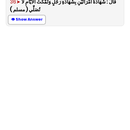
36➤
قَالَ : شَهَادَةُ امْرَأَتَيْنِ بِشَهَادَةِ رَجُلٍ وَتَمْكُثُ الْاَيَّامِ لَا
تُصَلِّي ( مسلم )
👁 Show Answer