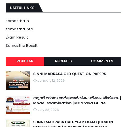
USEFUL LINKS
samastha.in
samastha.info
Exam Result
Samastha Result
POPULAR
RECENTS
COMMENTS
SINNI MADRASA OLD QUESTION PAPERS
January 12, 2026
സുന്നി മദ്റസ അർദ്ധവാർഷിക പരീക്ഷ പരിശീലനം |
Model examination | Madrasa Guide
July 22, 2026
SUNNI MADRASA HALF YEAR EXAM QUESION