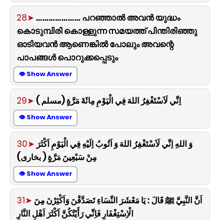
28➤
………………… പറഞ്ഞാൽ അവൻ യുദ്ധം
കൊടുമ്പിരി കൊള്ളുന്ന സമയത്ത് പിന്തിരിഞ്ഞു
ഓടിയവൻ ആണെങ്കിൽ പോലും അവന്റെ
പാപങ്ങൾ പൊറുക്കപ്പെടും
👁 Show Answer
29➤
اِنِّي لَاَسْتَغْفِرُ اللهَ فِي الْيَوْمِ مِائَةَ مَرَّةٍ (مسلم )
👁 Show Answer
30➤
وَ اللهِ اِنِّي لَاَسْتَغْفِرُ اللهَ وَ اَتُوبُ اِلَيْهِ فِي الْيَوْمِ اَكْثَرَ
مِنْ سَبْعِينَ مَرَّةٍ ( بخارى)
👁 Show Answer
31➤
اَنَّ النَّبِيَّ ﷺ قَالَ : يَا مَعْشَرَ النِّسَاءِ تَصَدَّقْنَ وَاَكْثِرْنَ مِنَ
الْاِسْتِغْفَارِ فَاِنِّي رَأَيْتُكُنَّ اَكْثَرَ اَهْلِ النَّارِ