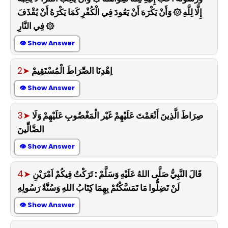
إِلَّا لِلَّهِ ۞ وَأَنْ يَكْرَهَ أَنْ يَعُودَ فِي الْكُفْرِ كَمَا يَكْرَهُ أَنْ يُقْذَفَ
فِي النَّارِ ۞
👁 Show Answer
2➤
اِهْدِنَا الصِّرَاطَ الْمُسْتَقِيمْ
👁 Show Answer
3➤
صِرَاطَ الَّذِينَ أَنْعَمْتَ عَلَيْهِمْ غَيْر الْمَغْضُوبِ عَلَيْهِمْ وَلَا
الضَّالِّينَ
👁 Show Answer
4➤
قَالَ النَّبِيُّ صَلَّى اللهُ عَلَيْهِ وَسَلَّمْ : تَرَكْتُ فِيكُمْ اَمْرَيْنِ
لَنْ تَضِلُّوا مَا تَمَسَّكْتُمْ بِهِمَا كِتَابُ اللهِ وَسُنَّةُ رَسُولِهِ
👁 Show Answer