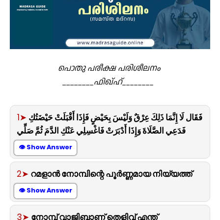
പൊതു പരീക്ഷ
പരിശീലനം
________ഫിഖ്ഹ്________
1➤
فَقَال لَا إِنَّمَا ذَلِكَ عِرْقٌ وَلَيْسَ بِحَيْضٍ فَإِذَا أَقْبَلَتْ حَيْضَتُكِ
فَدَعِي الصَّلَاةَ وَإِذَا أَدْبَرَتْ فَاغْسِلِي عَنْكِ الدَّمَ ثُمَّ صَلِّي
👁 Show Answer
2➤
റമളാൻ നോമ്പിന്റെ പൂർണ്ണമായ നിയ്യത്ത്
👁 Show Answer
3➤
നോമ്പ് വാജിബാണ് തെളിവ് എന്ത്