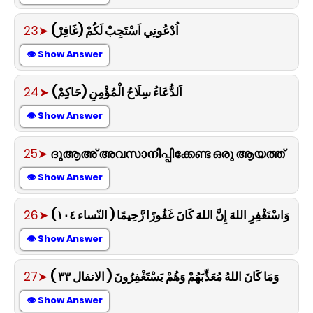
23➤
اُدْعُونِي اَسْتَجِبْ لَكُمْ (غَافِرْ)
👁 Show Answer
24➤
اَلدُّعَاءُ سِلَاحُ الْمُؤْمِنِ (حَاكِمْ)
👁 Show Answer
25➤
ദുആഅ് അവസാനിപ്പിക്കേണ്ട ഒരു ആയത്ത്
👁 Show Answer
26➤
وَاسْتَغْفِرِ اللهَ إِنَّ اللهَ كَانَ غَفُورًا رَّحِيمًا ( النّساء ١٠٤)
👁 Show Answer
27➤
وَمَا كَانَ اللهُ مُعَذِّبَهُمْ وَهُمْ يَسْتَغْفِرُونَ ( الانفال ٣٣ )
👁 Show Answer