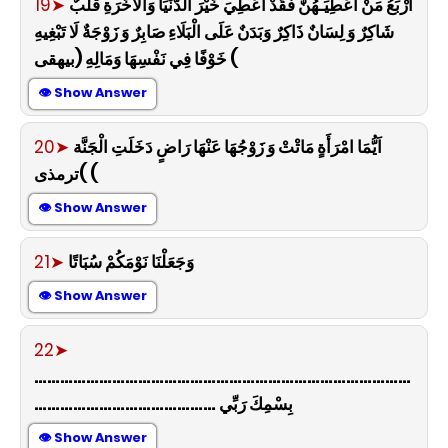
19➤
أَرْبَعُ مَنْ اُعْطِيَـهُنَّ فَقَدْ اُعْطِيَ خَيْرَ الدُّنْيَا وَالْاَخَرَةِ قَلْبٌ
شَاكِرٌ وَ لِسَانٌ ذَاكِرٌ وَبَدَنٌ عَلَى الْبَلَاءِ صَابِرٌ وَ زَوْجَةٌ لَا تَبْغِيهِ
خَوْفًا فِي نَفْسِهَا وَمَالِهِ (بيهقى (
👁 Show Answer
20➤
اَيُّمَا امْرَأَةٍ مَاتْتْ وَ زَوْجُهَا عَنْهَا رَاضٍ دَخَلَتِ الْجَنَّة
)ترمذى (
👁 Show Answer
21➤
وَجَعَلْنَا نَوْمَكُمْ سُبَاتًا
👁 Show Answer
22➤
……………………………………………………………………………
…………………………………… بِسْمِكَ رَبِّي
👁 Show Answer