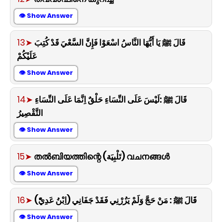
👁 Show Answer
13➤
قَالَ ﷺ يَا أَيُّهَا النَّاسُ اسْعَوْا فَإِنَّ السَّعْيَ قَدْ كُتِبَ
عَلَيْكُمْ
👁 Show Answer
14➤
قَالَ ﷺ :لَيْسَ عَلَى النِّسَاءِ حَلْقٌ اِنَّمَا عَلَى النِّسَاءِ
التَّقْصِيرُ
👁 Show Answer
15➤
തൽബിയത്തിന്റെ (تَلْبِيَة) വചനങ്ങൾ
👁 Show Answer
16➤
قَالَ ﷺ : مَنْ حَجَّ وَلَمْ يَزُرْنِي فَقَدْ جَفَانِي (اِبْنُ عَدِيّْ)
👁 Show Answer