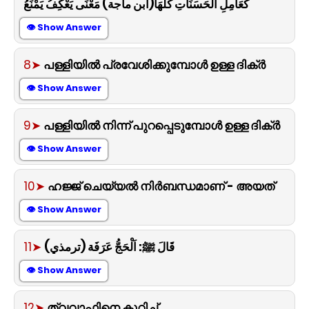
كَعَامِلِ الْحَسَنَاتِ كُلِّهَا(ابن ماجة) مَعْنَى يَعْكِفُ يَمْنَعُ
👁 Show Answer
8➤
പള്ളിയിൽ പ്രവേശിക്കുമ്പോൾ ഉള്ള ദിക്ർ
👁 Show Answer
9➤
പള്ളിയിൽ നിന്ന് പുറപ്പെടുമ്പോൾ ഉള്ള ദിക്ർ
👁 Show Answer
10➤
ഹജ്ജ് ചെയ്യൽ നിർബന്ധമാണ് - അയത്
👁 Show Answer
11➤
قَالَ ﷺ: اَلْحَجُّ عَرَفَة (ترمذي)
👁 Show Answer
12➤
ത്വവാഫിനെ കുറിച്ച്