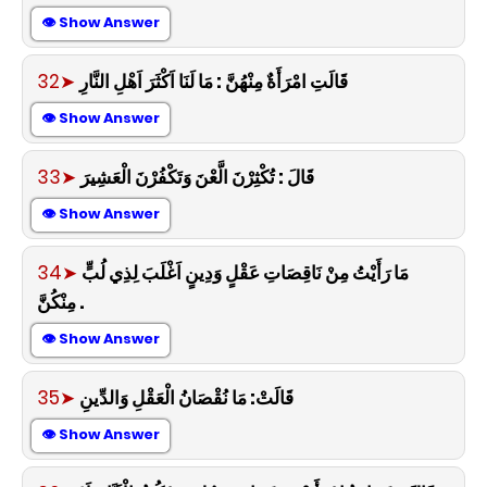
👁 Show Answer
32➤
قَالَتِ امْرَأَةٌ مِنْهُنَّ : مَا لَنَا اَكْثَرَ اَهْلِ النَّارِ
👁 Show Answer
33➤
قَالَ : تُكْثِرْنَ الَّعْنَ وَتَكْفُرْنَ الْعَشِيرَ
👁 Show Answer
34➤
مَا رَأَيْتُ مِنْ نَاقِصَاتِ عَقْلٍ وَدِينٍ اَغْلَبَ لِذِي لُبٍّ
مِنْكُنَّ .
👁 Show Answer
35➤
قَالَتْ: مَا نُقْصَانُ الْعَقْلِ وَالدِّينِ
👁 Show Answer