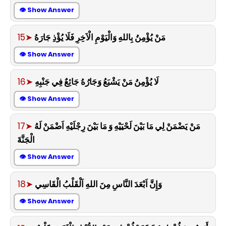
👁 Show Answer
15➤
مَنْ يُؤْمِنُ بِاللهِ وَالْيَوْمِ الْاَخِرِ فَلَا يُؤْذِ جَارَهُ
👁 Show Answer
16➤
لَا يُؤْمِنُ مَنْ يَشْبَعُ وَجَارُهُ جَائِعٌ فِي جَنْبِهِ
👁 Show Answer
17➤
مَنْ يَضْمَنْ لِي مَا بَيْنَ لَحْيَيْهِ وَ مَا بَيْنَ رِجْلَيْهِ اَضْمَنْ لَهُ
الْجَنَّةَ
👁 Show Answer
18➤
وَإِنَّ اَبْعَدَ النَّاسِ مِنَ اللهِ اَلْقَلْبُ الْقَاسِي
👁 Show Answer