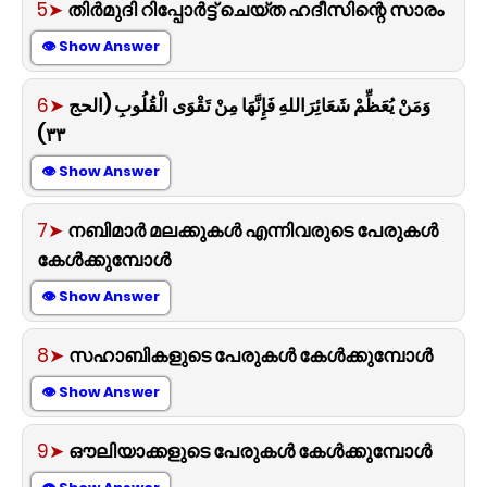
5➤
തിർമുദി റിപ്പോർട്ട് ചെയ്ത ഹദീസിന്റെ സാരം
👁 Show Answer
6➤
وَمَنْ يُعَظِّمْ شَعَائِرَاللهِ فَإِنَّهَا مِنْ تَقْوَى الْقُلُوبِ (الحج
٣٣)
👁 Show Answer
7➤
നബിമാർ മലക്കുകൾ എന്നിവരുടെ പേരുകൾ
കേൾക്കുമ്പോൾ
👁 Show Answer
8➤
സഹാബികളുടെ പേരുകൾ കേൾക്കുമ്പോൾ
👁 Show Answer
9➤
ഔലിയാക്കളുടെ പേരുകൾ കേൾക്കുമ്പോൾ