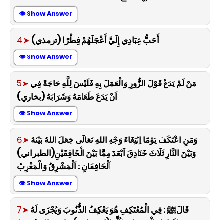
👁 Show Answer
4➤
أَحَبُّ عِبَادِي إِلَيَّ أَعْجَلَهُمْ فِطْرًا (ترمذي)
👁 Show Answer
5➤
مَنْ لَمْ يَدَعْ قَوْلَ الزُّورِ وَالْعَمَلَ بِهِ فَلَيْسَ لِلَّهِ حَاجَةً فِي
اَنْ يَدَعَ طَعَامَهُ وَشَرَابَهُ (بخاري)
👁 Show Answer
6➤
وَمَنِ اعْتَكَفَ يَوْمًا اِبْتِغَاءَ وَجْهِ اللهِ تَعَالَى جَعَلَ اللهُ بَيْنَهُ
وَبَيْنَ النَّارِ ثَلَاثَ خَنَادِقَ اَبْعَدَ مِمَّا بَيْنَ الْخَافِقَيْنِ(الطبراني)
اَلْخَافِقَانِ : اَلْمَشْرِقُ وَالْمَغْرِبُ
👁 Show Answer
7➤
قَالَﷺ : فِي الْمُعْتَكِفِ هُوَ يَعْكِفُ الذُّنُوبَ وَيُجْزَى لَهُ