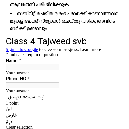
ആവർത്തി പരിശീലിക്കുക
സബ്മിറ്റ് ചെയ്ത ശേഷം മാർക്ക് കാണാത്തവർ
മുകളിലേക്ക് സ്ക്രോൾ ചെയ്തു വരിക, അവിടെ
മാർക്ക് ഉണ്ടാവും