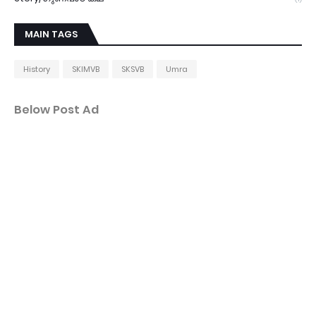
MAIN TAGS
History
SKIMVB
SKSVB
Umra
Below Post Ad