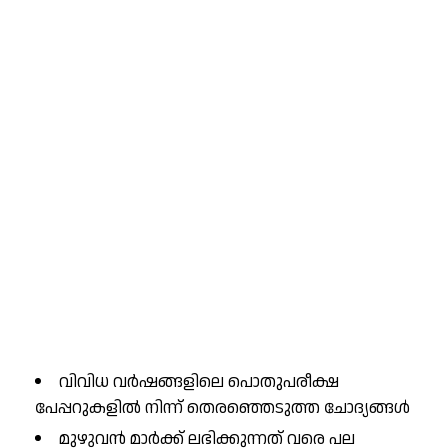
വിവിധ വർഷങ്ങളിലെ പൊതുപരീക്ഷ
പേപ്പറുകളിൽ നിന്ന് തെരഞ്ഞെടുത്ത ചോദ്യങ്ങൾ
മുഴുവൻ മാർക്ക് ലഭിക്കുന്നത് വരെ പല