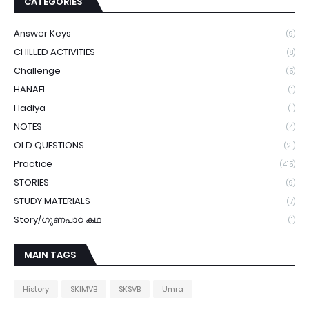
CATEGORIES
Answer Keys
(9)
CHILLED ACTIVITIES
(8)
Challenge
(5)
HANAFI
(1)
Hadiya
(1)
NOTES
(4)
OLD QUESTIONS
(21)
Practice
(415)
STORIES
(9)
STUDY MATERIALS
(7)
Story/ഗുണപാഠ കഥ
(1)
MAIN TAGS
History
SKIMVB
SKSVB
Umra