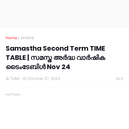
Home
SKIMVB
Samastha Second Term TIME
TABLE | സമസ്ത അർദ്ധ വാർഷിക
ടൈംടേബിൾ Nov 24
TUMs
October 27, 2024
0
Hot Posts