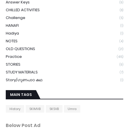
Answer Keys
(9)
CHILLED ACTIVITIES
(8)
Challenge
(5)
HANAFI
(1)
Hadiya
(1)
NOTES
(4)
OLD QUESTIONS
(21)
Practice
(415)
STORIES
(9)
STUDY MATERIALS
(7)
Story/ഗുണപാഠ കഥ
(1)
MAIN TAGS
History
SKIMVB
SKSVB
Umra
Below Post Ad