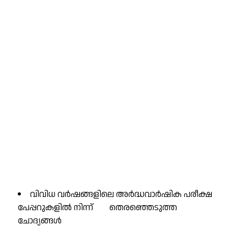
വിവിധ വർഷങ്ങളിലെ അർദ്ധവാർഷിക പരീക്ഷ
പേപ്പറുകളിൽ നിന്ന് തെരഞ്ഞെടുത്ത
ചോദ്യങ്ങൾ