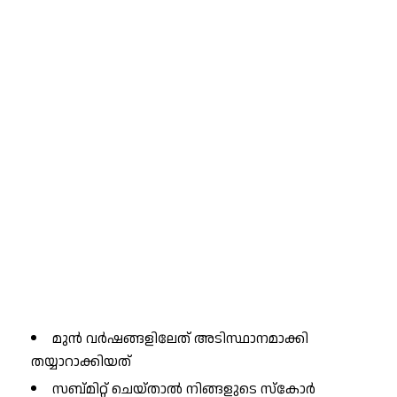
മുൻ വർഷങ്ങളിലേത് അടിസ്ഥാനമാക്കി
തയ്യാറാക്കിയത്
സബ്മിറ്റ് ചെയ്താൽ നിങ്ങളുടെ സ്കോർ