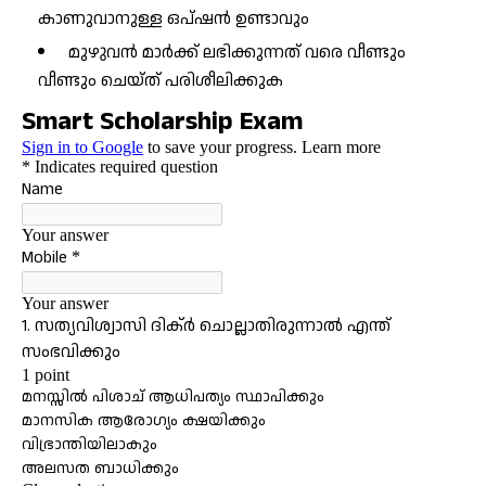
കാണുവാനുള്ള ഒപ്ഷൻ ഉണ്ടാവും
മുഴുവൻ മാർക്ക് ലഭിക്കുന്നത് വരെ വീണ്ടും
വീണ്ടും ചെയ്ത് പരിശീലിക്കുക