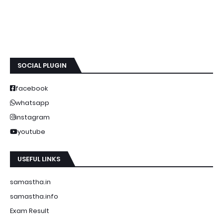
SOCIAL PLUGIN
facebook
whatsapp
instagram
youtube
USEFUL LINKS
samastha.in
samastha.info
Exam Result