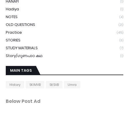
HANAFI
(1)
Hadiya
(1)
NOTES
(4)
OLD QUESTIONS
(21)
Practice
(415)
STORIES
(9)
STUDY MATERIALS
(7)
Story/ഗുണപാഠ കഥ
(1)
MAIN TAGS
History
SKIMVB
SKSVB
Umra
Below Post Ad