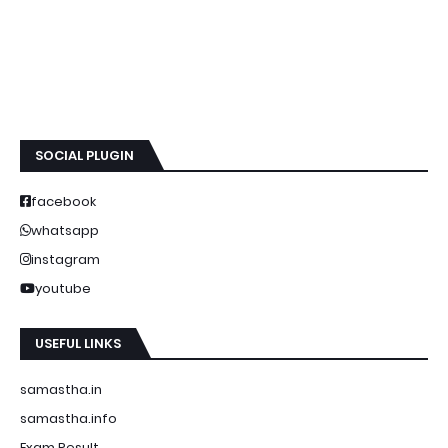
SOCIAL PLUGIN
facebook
whatsapp
instagram
youtube
USEFUL LINKS
samastha.in
samastha.info
Exam Result