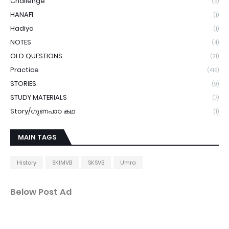
Challenge
(5)
HANAFI
(1)
Hadiya
(1)
NOTES
(4)
OLD QUESTIONS
(21)
Practice
(415)
STORIES
(9)
STUDY MATERIALS
(7)
Story/ഗുണപാഠ കഥ
(1)
MAIN TAGS
History
SKIMVB
SKSVB
Umra
Below Post Ad