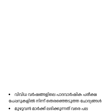
വിവിധ വർഷങ്ങളിലെ പാദവാർഷിക പരീക്ഷ
പേപ്പറുകളിൽ നിന്ന് തെരഞ്ഞെടുത്ത ചോദ്യങ്ങൾ
മുഴുവൻ മാർക്ക് ലഭിക്കുന്നത് വരെ പല