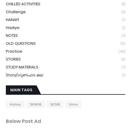
CHILLED ACTIVITIES
(8)
Challenge
(5)
HANAFI
(1)
Hadiya
(1)
NOTES
(4)
OLD QUESTIONS
(21)
Practice
(415)
STORIES
(9)
STUDY MATERIALS
(7)
Story/ഗുണപാഠ കഥ
(1)
MAIN TAGS
History
SKIMVB
SKSVB
Umra
Below Post Ad