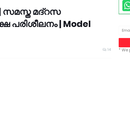
| സമസ്ത മദ്റസ
ഷ പരിശീലനം | Model
14
* We 