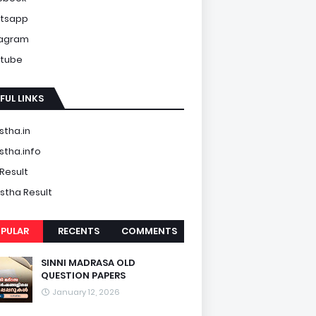
tsapp
tagram
tube
FUL LINKS
tha.in
tha.info
Result
tha Result
PULAR
RECENTS
COMMENTS
SINNI MADRASA OLD
QUESTION PAPERS
January 12, 2026