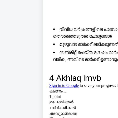
വിവിധ വർഷങ്ങളിലെ പാദവാർ
തെരഞ്ഞെടുത്ത ചോദ്യങ്ങൾ
മുഴുവൻ മാർക്ക് ലഭിക്കുന്
സബ്മിറ്റ് ചെയ്ത ശേഷം മാർ
വരിക, അവിടെ മാർക്ക് ഉണ്ടാവു