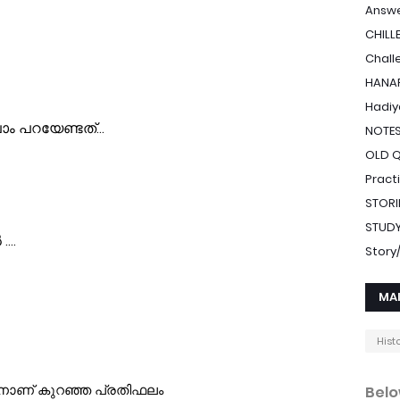
Answe
CHILL
Chall
HANAF
Hadiy
NOTE
OLD 
Pract
STORI
STUDY
Stor
MA
Hist
Belo