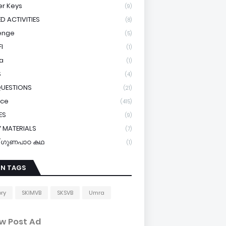
r Keys
(9)
ED ACTIVITIES
(8)
enge
(5)
I
(1)
a
(1)
S
(4)
QUESTIONS
(21)
ice
(415)
ES
(9)
 MATERIALS
(7)
y/ഗുണപാഠ കഥ
(1)
IN TAGS
ory
SKIMVB
SKSVB
Umra
w Post Ad