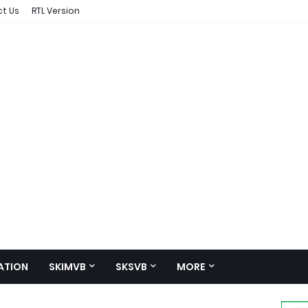
t Us
RTL Version
ATION
SKIMVB
SKSVB
MORE