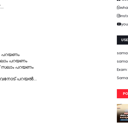
wha
ins
you
USE
samas
samas
Exam 
Samas
PO