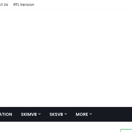
t Us
RTL Version
ATION
SKIMVB
SKSVB
MORE