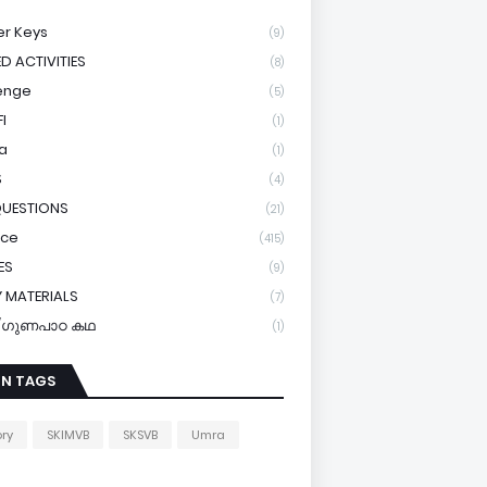
r Keys
(9)
ED ACTIVITIES
(8)
enge
(5)
I
(1)
a
(1)
S
(4)
QUESTIONS
(21)
ice
(415)
ES
(9)
 MATERIALS
(7)
y/ഗുണപാഠ കഥ
(1)
IN TAGS
ory
SKIMVB
SKSVB
Umra