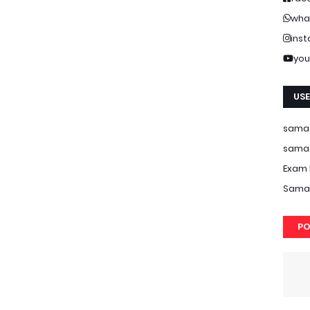
wha
ins
you
USE
samas
samas
Exam 
Samas
PO