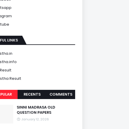
tsapp
tagram
tube
FUL LINKS
tha.in
tha.info
Result
tha Result
PULAR
RECENTS
COMMENTS
SINNI MADRASA OLD
QUESTION PAPERS
January 12, 2026