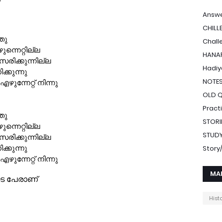
Answe
CHILL
Chall
HANAF
Hadiy
NOTE
OLD 
Pract
STORI
STUDY
Stor
MA
Hist