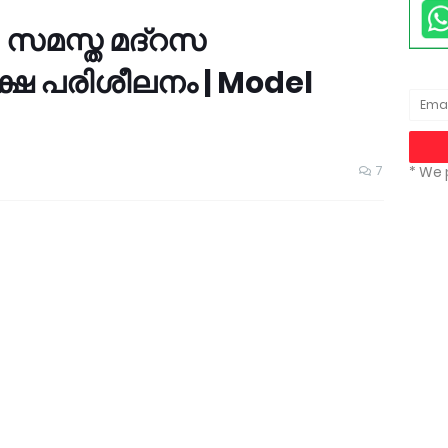
| സമസ്ത മദ്റസ
ഷ പരിശീലനം | Model
7
* We 