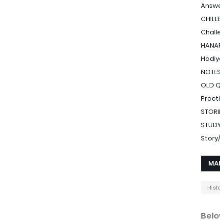
Answe
CHILL
Chall
HANAF
Hadiy
NOTE
OLD 
Pract
STORI
STUDY
Stor
MA
Hist
Belo