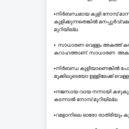
▪️നിർബന്ധമായ കുളി നോമ്പ് 
കുളിക്കുന്നതെങ്കിൽ മനപ്പൂർവ്
മുറിയില്ല.
▪️ സാധാരണ വെള്ളം അകത്ത് കയറ
കറാഹത്താണ്. സാധാരണ അകത്ത
▪️നിർബന്ധ കുളിയാണെങ്കിൽ പോല
മൂക്കിലൂടെയോ ഉള്ളിലേക്ക് വെള്ള
▪️നജസായ വായ നന്നായി കഴുകുമ
കടന്നാൽ നോമ്പ് മുറിയില്ല.
▪️റമളാനിലെ ഓരോ രാത്രിയും കു