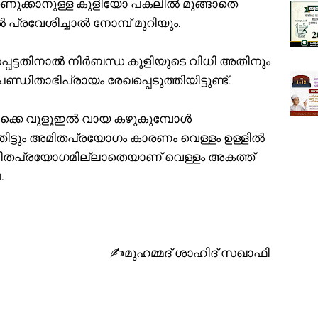
തണുക്കാനുള്ള കുളിയോ പകലിൽ മുങ്ങാതെ
 പ്രവേശിച്ചാല്‍ നോമ്പ് മുറിയും.
്കപ്പെട്ടതിനാൽ നിർബന്ധ കുളിയുടെ വിധി അതിനും
താഭിപ്രായം രേഖപ്പെടുത്തിയിട്ടുണ്ട്.
ിരിക്കെ വുളൂഇൽ വായ കഴുകുമ്പോൾ
ട്ടും അമിതപ്രയോഗം കാരണം വെള്ളം ഉള്ളില്‍
അമിതപ്രയോഗമില്ലാതെയാണ് വെള്ളം അകത്ത്
.
✍️മുഹമ്മദ് ശാഹിദ് സഖാഫി