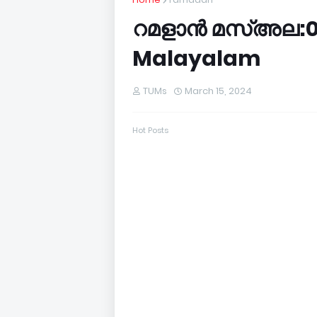
റമളാൻ മസ്അല:02
Malayalam
TUMs
March 15, 2024
Hot Posts