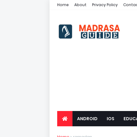
Home
About
Privacy Policy
Contac
ANDROID
IOS
EDUC
Home
ramadan