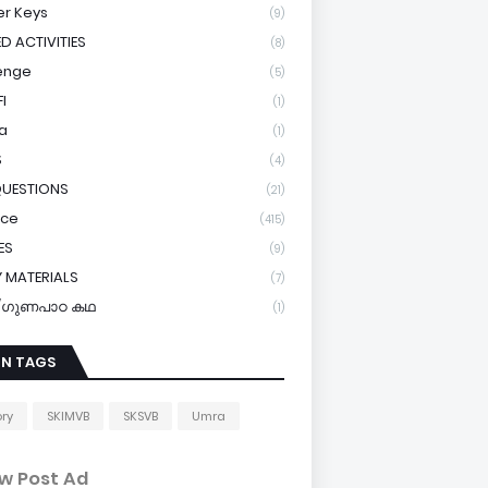
r Keys
(9)
ED ACTIVITIES
(8)
enge
(5)
I
(1)
a
(1)
S
(4)
QUESTIONS
(21)
ice
(415)
ES
(9)
 MATERIALS
(7)
y/ഗുണപാഠ കഥ
(1)
IN TAGS
ory
SKIMVB
SKSVB
Umra
w Post Ad