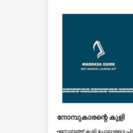
നോമ്പുകാരന്റെ കുളി
▪️ജനാബത്ത് കുളി പോലുള്ളവ പ്ര