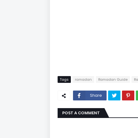
Tags
ramadan
Ramadan Guide
R
Share
POST A COMMENT