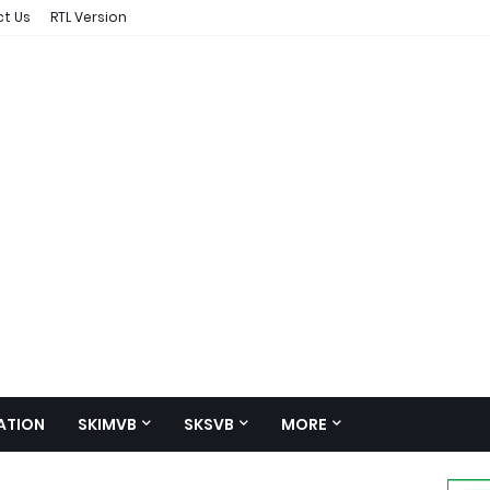
t Us
RTL Version
ATION
SKIMVB
SKSVB
MORE