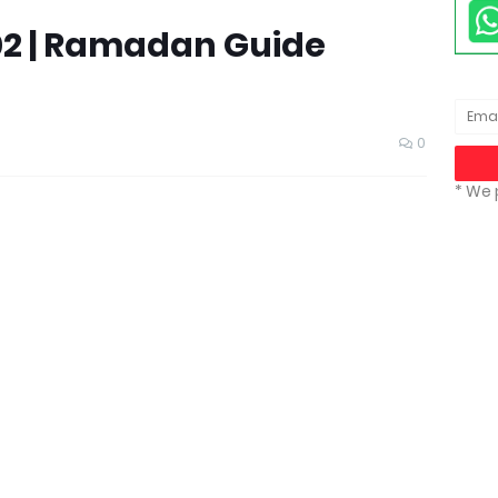
 | Ramadan Guide
0
* We 