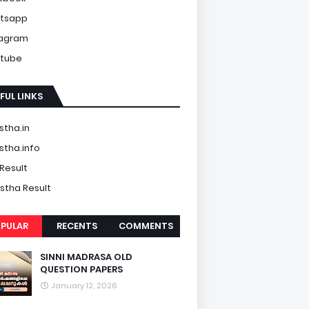
tsapp
tagram
tube
FUL LINKS
tha.in
tha.info
Result
tha Result
PULAR
RECENTS
COMMENTS
SINNI MADRASA OLD
QUESTION PAPERS
January 12, 2026