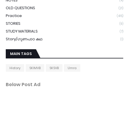
NOTES
(4)
OLD QUESTIONS
(21)
Practice
(415)
STORIES
(9)
STUDY MATERIALS
(7)
Story/ഗുണപാഠ കഥ
(1)
MAIN TAGS
History
SKIMVB
SKSVB
Umra
Below Post Ad