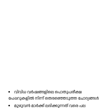
വിവിധ വർഷങ്ങളിലെ പൊതുപരീക്ഷ
പേപ്പറുകളിൽ നിന്ന് തെരഞ്ഞെടുത്ത ചോദ്യങ്ങൾ
മുഴുവൻ മാർക്ക് ലഭിക്കുന്നത് വരെ പല