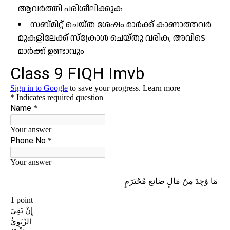
ആവർത്തി പരിശീലിക്കുക
സബ്മിറ്റ് ചെയ്ത ശേഷം മാർക്ക് കാണാത്തവർ
മുകളിലേക്ക് സ്ക്രോൾ ചെയ്തു വരിക, അവിടെ
മാർക്ക് ഉണ്ടാവും