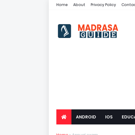
Home
About
Privacy Policy
Contac
ANDROID
IOS
EDUC
Home
Annual exam