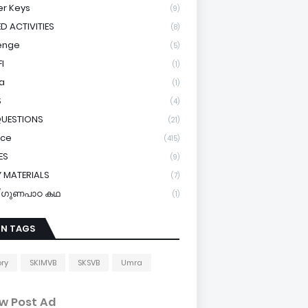
r Keys
(9)
ED ACTIVITIES
(8)
enge
(5)
I
(1)
a
(1)
S
(4)
QUESTIONS
(21)
ice
(415)
ES
(9)
 MATERIALS
(7)
y/ഗുണപാഠ കഥ
(1)
IN TAGS
ory
SKIMVB
SKSVB
Umra
w Post Ad