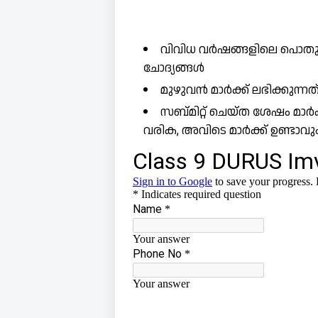
വിവിധ വർഷങ്ങളിലെ പൊതുപര
ചോദ്യങ്ങൾ
മുഴുവൻ മാർക്ക് ലഭിക്കുന്
സബ്മിറ്റ് ചെയ്ത ശേഷം മാർ
വരിക, അവിടെ മാർക്ക് ഉണ്ടാവു