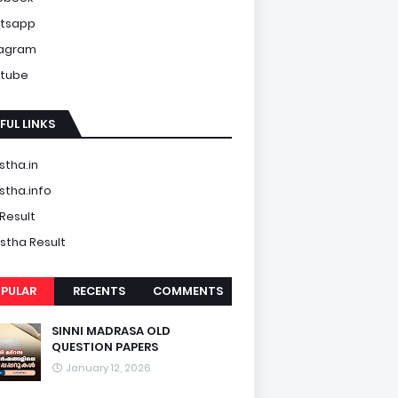
tsapp
tagram
tube
FUL LINKS
tha.in
tha.info
Result
tha Result
PULAR
RECENTS
COMMENTS
SINNI MADRASA OLD
QUESTION PAPERS
January 12, 2026