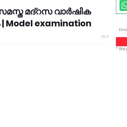
 സമസ്ത മദ്റസ വാർഷിക
 | Model examination
0
* We 