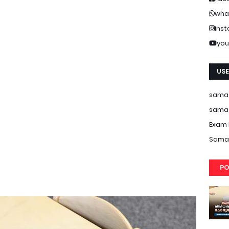
wha
ins
you
USE
samas
samas
Exam 
Samas
PO