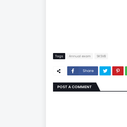
Tags
Annual exam
SKSVB
Share
POST A COMMENT