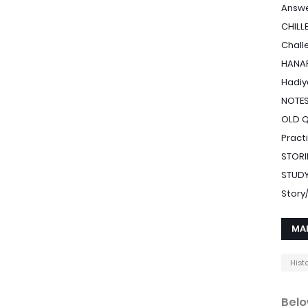
Answe
CHILL
Chall
HANAF
Hadiy
NOTE
OLD 
Pract
STORI
STUDY
Stor
MA
Hist
Belo