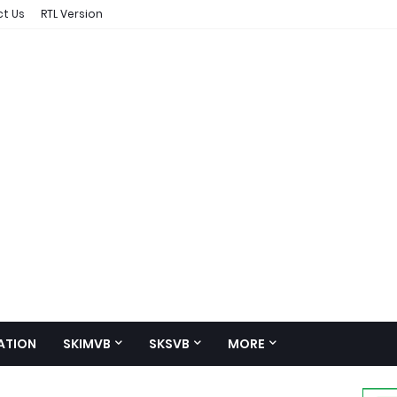
t Us
RTL Version
ATION
SKIMVB
SKSVB
MORE