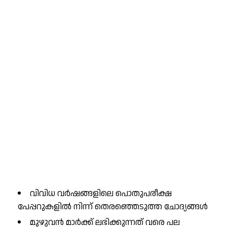
വിവിധ വർഷങ്ങളിലെ പൊതുപരീക്ഷ
പേപ്പറുകളിൽ നിന്ന് തെരഞ്ഞെടുത്ത ചോദ്യങ്ങൾ
മുഴുവൻ മാർക്ക് ലഭിക്കുന്നത് വരെ പല