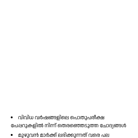
വിവിധ വർഷങ്ങളിലെ പൊതുപരീക്ഷ
പേപ്പറുകളിൽ നിന്ന് തെരഞ്ഞെടുത്ത ചോദ്യങ്ങൾ
മുഴുവൻ മാർക്ക് ലഭിക്കുന്നത് വരെ പല