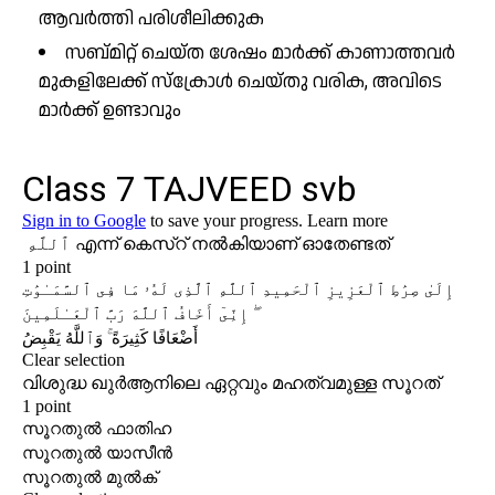
ആവർത്തി പരിശീലിക്കുക
സബ്മിറ്റ് ചെയ്ത ശേഷം മാർക്ക് കാണാത്തവർ
മുകളിലേക്ക് സ്ക്രോൾ ചെയ്തു വരിക, അവിടെ
മാർക്ക് ഉണ്ടാവും