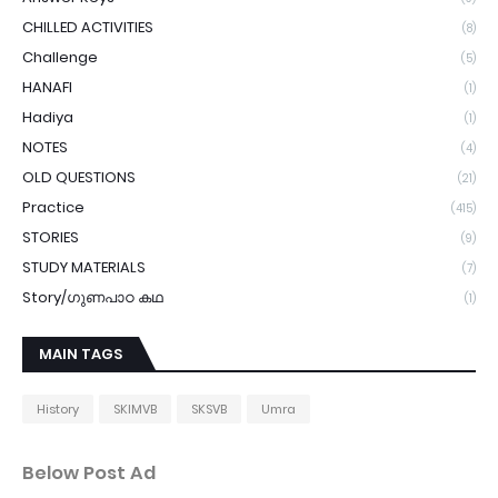
CHILLED ACTIVITIES
(8)
Challenge
(5)
HANAFI
(1)
Hadiya
(1)
NOTES
(4)
OLD QUESTIONS
(21)
Practice
(415)
STORIES
(9)
STUDY MATERIALS
(7)
Story/ഗുണപാഠ കഥ
(1)
MAIN TAGS
History
SKIMVB
SKSVB
Umra
Below Post Ad