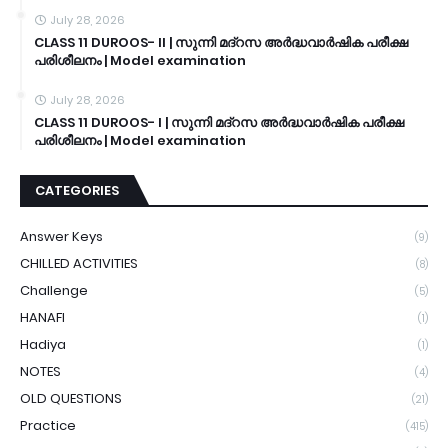
July 28, 2026
CLASS 11 DUROOS- II | സുന്നി മദ്റസ അർദ്ധവാർഷിക പരീക്ഷ
പരിശീലനം | Model examination
July 28, 2026
CLASS 11 DUROOS- I | സുന്നി മദ്റസ അർദ്ധവാർഷിക പരീക്ഷ
പരിശീലനം | Model examination
CATEGORIES
Answer Keys
(9)
CHILLED ACTIVITIES
(8)
Challenge
(5)
HANAFI
(1)
Hadiya
(1)
NOTES
(4)
OLD QUESTIONS
(21)
Practice
(415)