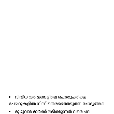
വിവിധ വർഷങ്ങളിലെ പൊതുപരീക്ഷ
പേപ്പറുകളിൽ നിന്ന് തെരഞ്ഞെടുത്ത ചോദ്യങ്ങൾ
മുഴുവൻ മാർക്ക് ലഭിക്കുന്നത് വരെ പല