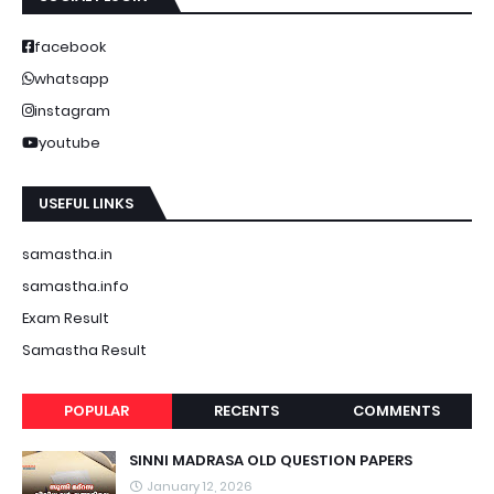
facebook
whatsapp
instagram
youtube
USEFUL LINKS
samastha.in
samastha.info
Exam Result
Samastha Result
POPULAR
RECENTS
COMMENTS
SINNI MADRASA OLD QUESTION PAPERS
January 12, 2026