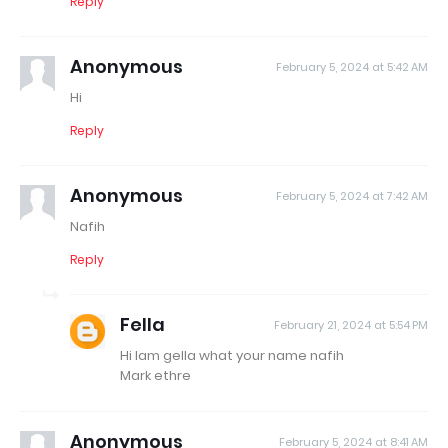
Reply
Anonymous
February 5, 2024 at 5:42 AM
Hi
Reply
Anonymous
February 5, 2024 at 7:42 AM
Nafih
Reply
Fella
February 21, 2024 at 5:54 PM
Hi lam gella what your name nafih
Mark ethre
Anonymous
February 5, 2024 at 8:41 AM