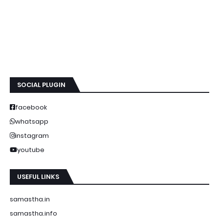
SOCIAL PLUGIN
facebook
whatsapp
instagram
youtube
USEFUL LINKS
samastha.in
samastha.info