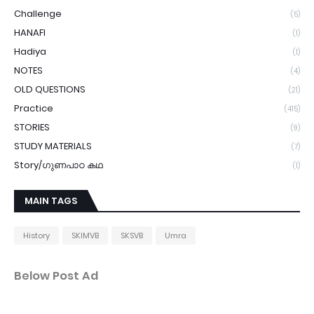
Challenge
(5)
HANAFI
(1)
Hadiya
(1)
NOTES
(4)
OLD QUESTIONS
(21)
Practice
(415)
STORIES
(9)
STUDY MATERIALS
(7)
Story/ഗുണപാഠ കഥ
(1)
MAIN TAGS
History
SKIMVB
SKSVB
Umra
Below Post Ad