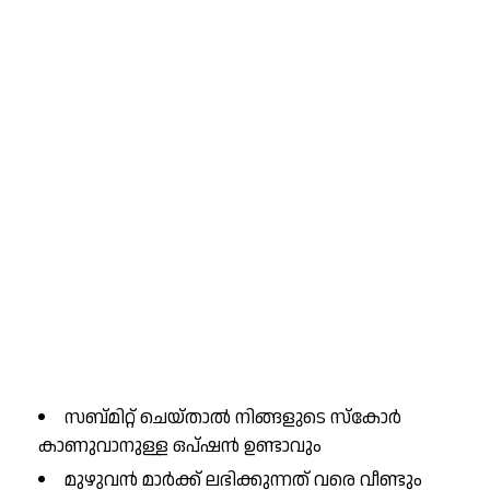
സബ്മിറ്റ് ചെയ്താൽ നിങ്ങളുടെ സ്കോർ
കാണുവാനുള്ള ഒപ്ഷൻ ഉണ്ടാവും
മുഴുവൻ മാർക്ക് ലഭിക്കുന്നത് വരെ വീണ്ടും