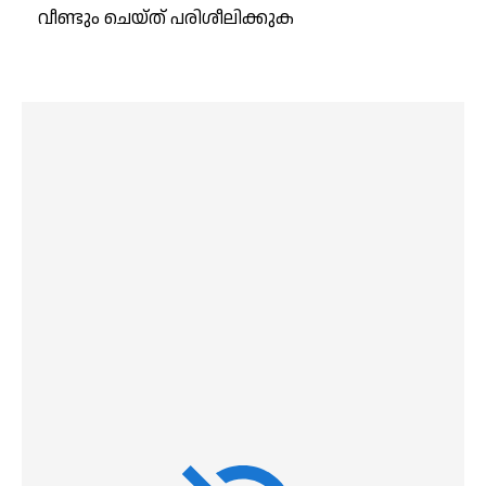
വീണ്ടും ചെയ്ത് പരിശീലിക്കുക